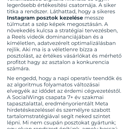
legerősebb értékesítési csatornája. A siker
titka a rendszer. Láthattad, hogy a sikeres
Instagram posztok kezelése
messze
túlmutat a szép képek megosztásán. A
növekedés kulcsa a stratégiai tervezésben,
a Reels videók dominanciájában és a
kíméletlen, adatvezérelt optimalizálásban
rejlik. Aki ma is a véletlenre bízza a
posztolást, az értékes vásárlókat és mérhető
profitot hagy az asztalon a konkurencia
számára.
Ne engedd, hogy a napi operatív teendők és
az algoritmus folyamatos változásai
elvegyék az idődet az érdemi cégvezetéstől.
A SocialWings csapata 7+ év szakmai
tapasztalattal, eredményorientált Meta
hirdetéskezeléssel és személyre szabott
tartalomstratégiával segít neked szintet
lépni. Mi nem csupán posztokat gyártunk;