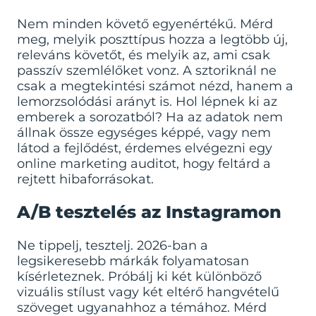
Nem minden követő egyenértékű. Mérd
meg, melyik poszttípus hozza a legtöbb új,
releváns követőt, és melyik az, ami csak
passzív szemlélőket vonz. A sztoriknál ne
csak a megtekintési számot nézd, hanem a
lemorzsolódási arányt is. Hol lépnek ki az
emberek a sorozatból? Ha az adatok nem
állnak össze egységes képpé, vagy nem
látod a fejlődést, érdemes elvégezni egy
online marketing auditot
, hogy feltárd a
rejtett hibaforrásokat.
A/B tesztelés az Instagramon
Ne tippelj, tesztelj. 2026-ban a
legsikeresebb márkák folyamatosan
kísérleteznek. Próbálj ki két különböző
vizuális stílust vagy két eltérő hangvételű
szöveget ugyanahhoz a témához. Mérd