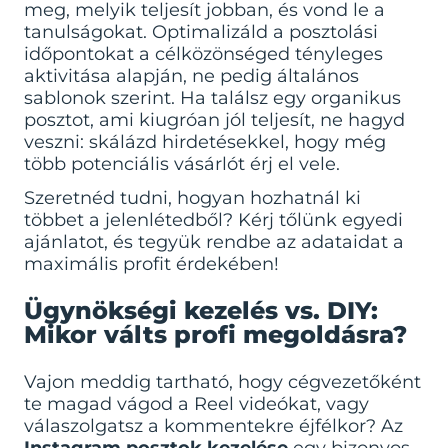
meg, melyik teljesít jobban, és vond le a
tanulságokat. Optimalizáld a posztolási
időpontokat a célközönséged tényleges
aktivitása alapján, ne pedig általános
sablonok szerint. Ha találsz egy organikus
posztot, ami kiugróan jól teljesít, ne hagyd
veszni: skálázd hirdetésekkel, hogy még
több potenciális vásárlót érj el vele.
Szeretnéd tudni, hogyan hozhatnál ki
többet a jelenlétedből?
Kérj tőlünk egyedi
ajánlatot
, és tegyük rendbe az adataidat a
maximális profit érdekében!
Ügynökségi kezelés vs. DIY:
Mikor válts profi megoldásra?
Vajon meddig tartható, hogy cégvezetőként
te magad vágod a Reel videókat, vagy
válaszolgatsz a kommentekre éjfélkor? Az