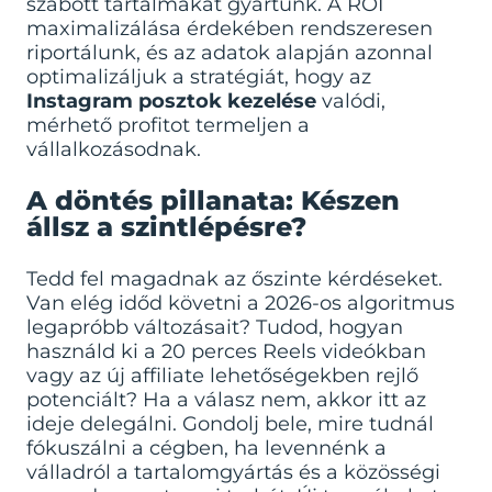
szabott tartalmakat gyártunk. A ROI
maximalizálása érdekében rendszeresen
riportálunk, és az adatok alapján azonnal
optimalizáljuk a stratégiát, hogy az
Instagram posztok kezelése
valódi,
mérhető profitot termeljen a
vállalkozásodnak.
A döntés pillanata: Készen
állsz a szintlépésre?
Tedd fel magadnak az őszinte kérdéseket.
Van elég időd követni a 2026-os algoritmus
legapróbb változásait? Tudod, hogyan
használd ki a 20 perces Reels videókban
vagy az új affiliate lehetőségekben rejlő
potenciált? Ha a válasz nem, akkor itt az
ideje delegálni. Gondolj bele, mire tudnál
fókuszálni a cégben, ha levennénk a
válladról a tartalomgyártás és a közösségi