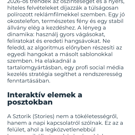
2026-os trendek az őszinteséget és a nyers,
hiteles felvételeket díjazzák a túlságosan
polírozott reklámfilmekkel szemben. Egy jó
okostelefon, természetes fény és egy stabil
állvány elég a kezdéshez. A lényeg a
dinamika: használj gyors vágásokat,
feliratokat és eredeti hangsávokat. Ne
feledd, az algoritmus előnyben részesíti az
egyedi hangokat a másolt sablonokkal
szemben. Ha elakadnál a
tartalomgyártásban, egy profi
social média
kezelés
stratégia segíthet a rendszeresség
fenntartásában.
Interaktív elemek a
posztokban
A Sztorik (Stories) nem a tökéletességről,
hanem a napi kapcsolatról szólnak. Ez az a
felület, ahol a legközvetlenebbül