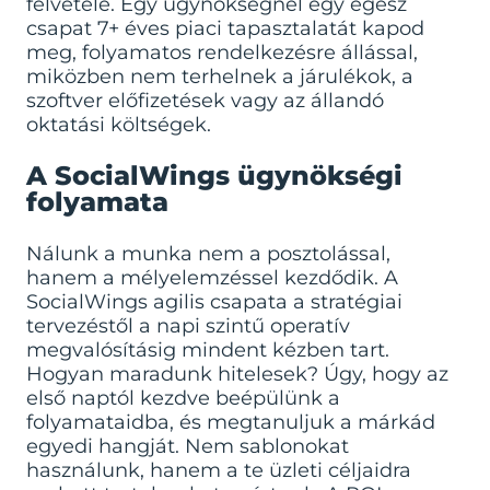
felvétele. Egy ügynökségnél egy egész
csapat 7+ éves piaci tapasztalatát kapod
meg, folyamatos rendelkezésre állással,
miközben nem terhelnek a járulékok, a
szoftver előfizetések vagy az állandó
oktatási költségek.
A SocialWings ügynökségi
folyamata
Nálunk a munka nem a posztolással,
hanem a mélyelemzéssel kezdődik. A
SocialWings agilis csapata a stratégiai
tervezéstől a napi szintű operatív
megvalósításig mindent kézben tart.
Hogyan maradunk hitelesek? Úgy, hogy az
első naptól kezdve beépülünk a
folyamataidba, és megtanuljuk a márkád
egyedi hangját. Nem sablonokat
használunk, hanem a te üzleti céljaidra