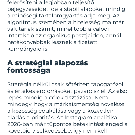
felerősíteni a legjobban teljesítő
bejegyzéseidet, de a stabil alapokat mindig
a minőségi tartalomgyártás adja meg. Az
algoritmus szemében a hitelesség ma már
valutának számít; minél több a valódi
interakció az organikus posztjaidon, annál
hatékonyabbak lesznek a fizetett
kampányaid is.
A stratégiai alapozás
fontossága
Stratégia nélkül csak sötétben tapogatózol,
és értékes erőforrásokat pazarolsz el. Az első
lépés mindig a célok tisztázása. Nem
mindegy, hogy a márkaismertség növelése,
a közösség edukálása vagy a közvetlen
eladás a prioritás. Az Instagram analitika
2026-ban már tűpontos betekintést enged a
követőid viselkedésébe, így nem kell