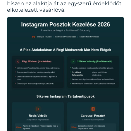
hiszen ez alakítja át az egyszerű érdeklődőt
elkötelezett vásárlóvá.