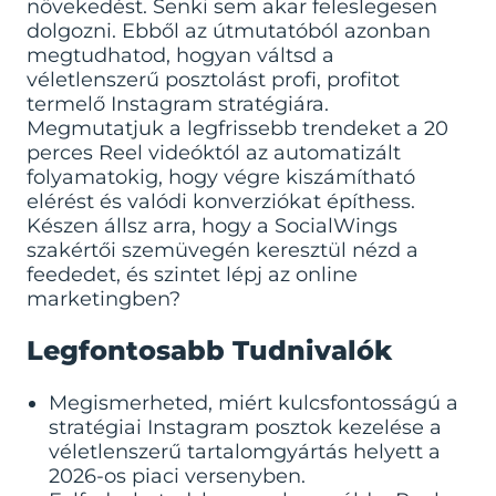
növekedést. Senki sem akar feleslegesen
dolgozni. Ebből az útmutatóból azonban
megtudhatod, hogyan váltsd a
véletlenszerű posztolást profi, profitot
termelő Instagram stratégiára.
Megmutatjuk a legfrissebb trendeket a 20
perces Reel videóktól az automatizált
folyamatokig, hogy végre kiszámítható
elérést és valódi konverziókat építhess.
Készen állsz arra, hogy a SocialWings
szakértői szemüvegén keresztül nézd a
feededet, és szintet lépj az online
marketingben?
Legfontosabb Tudnivalók
Megismerheted, miért kulcsfontosságú a
stratégiai Instagram posztok kezelése a
véletlenszerű tartalomgyártás helyett a
2026-os piaci versenyben.