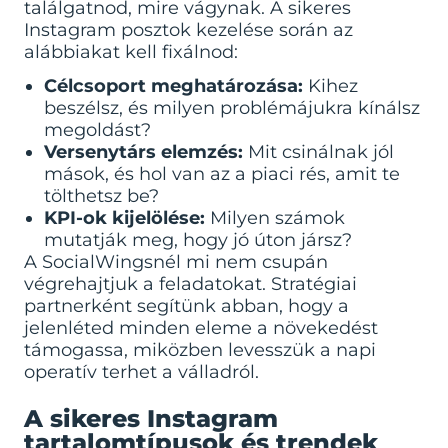
találgatnod, mire vágynak. A sikeres
Instagram posztok kezelése során az
alábbiakat kell fixálnod:
Célcsoport meghatározása:
Kihez
beszélsz, és milyen problémájukra kínálsz
megoldást?
Versenytárs elemzés:
Mit csinálnak jól
mások, és hol van az a piaci rés, amit te
tölthetsz be?
KPI-ok kijelölése:
Milyen számok
mutatják meg, hogy jó úton jársz?
A SocialWingsnél mi nem csupán
végrehajtjuk a feladatokat. Stratégiai
partnerként segítünk abban, hogy a
jelenléted minden eleme a növekedést
támogassa, miközben levesszük a napi
operatív terhet a válladról.
A sikeres Instagram
tartalomtípusok és trendek