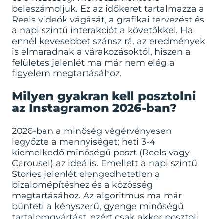
beleszámoljuk. Ez az időkeret tartalmazza a
Reels videók vágását, a grafikai tervezést és
a napi szintű interakciót a követőkkel. Ha
ennél kevesebbet szánsz rá, az eredmények
is elmaradnak a várakozásoktól, hiszen a
felületes jelenlét ma már nem elég a
figyelem megtartásához.
Milyen gyakran kell posztolni
az Instagramon 2026-ban?
2026-ban a minőség végérvényesen
legyőzte a mennyiséget; heti 3-4
kiemelkedő minőségű poszt (Reels vagy
Carousel) az ideális. Emellett a napi szintű
Stories jelenlét elengedhetetlen a
bizalomépítéshez és a közösség
megtartásához. Az algoritmus ma már
bünteti a kényszerű, gyenge minőségű
tartalomgyártást, ezért csak akkor posztolj,