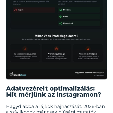
Adatvezérelt optimalizálás:
Mit mérjünk az Instagramon?
Hagyd abba a lájkok hajhászását. 2026-ban
a szív ikonok már csak hiúsági mutatók,