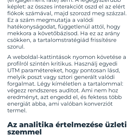
(engagement rate) sem. A legegyszerűbb
képlet: az összes interakciót oszd el az elért
fiókok számával, majd szorozd meg százzal.
Ez a szám megmutatja a valódi
hatékonyságodat, függetlenül attól, hogy
mekkora a követőbázisod. Ha ez az arány
csökken, a tartalomstratégiád frissítésre
szorul.
A weboldal-kattintások nyomon követése a
profilról szintén kritikus. Használj egyedi
UTM paramétereket, hogy pontosan lásd,
melyik poszt vagy sztori generált valódi
forgalmat. Légy kíméletlen a tartalommal:
végezz rendszeres auditot. Ami nem hoz
eredményt, azt engedd el, és fektess több
energiát abba, ami valóban konverziót
termel.
Az analitika értelmezése üzleti
szemmel