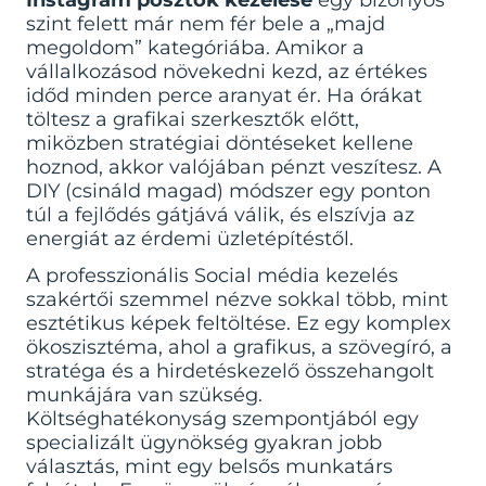
Instagram posztok kezelése
egy bizonyos
szint felett már nem fér bele a „majd
megoldom” kategóriába. Amikor a
vállalkozásod növekedni kezd, az értékes
időd minden perce aranyat ér. Ha órákat
töltesz a grafikai szerkesztők előtt,
miközben stratégiai döntéseket kellene
hoznod, akkor valójában pénzt veszítesz. A
DIY (csináld magad) módszer egy ponton
túl a fejlődés gátjává válik, és elszívja az
energiát az érdemi üzletépítéstől.
A professzionális
Social média kezelés
szakértői szemmel nézve sokkal több, mint
esztétikus képek feltöltése. Ez egy komplex
ökoszisztéma, ahol a grafikus, a szövegíró, a
stratéga és a hirdetéskezelő összehangolt
munkájára van szükség.
Költséghatékonyság szempontjából egy
specializált ügynökség gyakran jobb
választás, mint egy belsős munkatárs