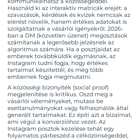
kommunikálhatsz a közösségeddel.
Használd ki az interaktív matricák erejét: a
szavazások, kérdések és kvízek nemcsak az
elérést növelik, hanem értékes adatokat is
szolgáltatnak a vásárlói igényekről. 2026-
ban a DM (közvetlen üzenet) megosztások
számítanak a legerősebb jelzésnek az
algoritmus számára. Ha a posztjaidat az
emberek továbbküldik egymásnak, az
Instagram tudni fogja, hogy értékes
tartalmat készítettél, és még több
embernek fogja megmutatni.
A közösségi bizonyíték (social proof)
megjelenítése is kritikus. Oszd meg a
vásárlói véleményeket, mutass be
esettanulmányokat vagy felhasználók által
generált tartalmakat. Ez építi azt a bizalmat,
ami végül a konverzióhoz vezet. Az
Instagram posztok kezelése tehát egy
folyamatos párbeszéd a célközönségeddel,