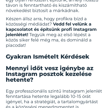
egy olyan rendszert építünk, amely hosszú
távon is fenntartható és kiszámítható
növekedést biztosít a márkádnak.
Készen állsz arra, hogy profikra bízd a
közösségi médiádat?
Vedd fel velünk a
kapcsolatot és építsünk profi Instagram
jelenlétet!
Tegyük meg az első lépést a
közös siker felé még ma, és domináld a
piacodat!
Gyakran Ismételt Kérdések
Mennyi időt vesz igénybe az
Instagram posztok kezelése
hetente?
Egy professzionális szintű Instagram jelenlét
fenntartása hetente legalább 10-15 órát
igényel, ha a stratégiát, a tartalomgyártást
és a közösségi menedzsmentet is