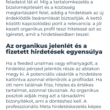
feladatot lát el. Míg a tartalomkezelés a
bizalomépítésért és a közösség
megtartásáért felel, addig a hirdetések az új
érdeklődők beáramlását biztosítják. A kettő
közötti kapcsolódási pont a relevancia: a jól
kezelt organikus profil teszi hitelessé azt az
ígéretet, amit a hirdetéseidben teszel.
Az organikus jelenlét és a
fizetett hirdetések egyensúlya
Ha a feeded unalmas vagy elhanyagolt, a
hirdetési pénzed jelentős része az ablakon
megy ki. A potenciális vásárlók a hirdetésre
kattintva azonnal ellenőrzik a profilodat. Ha
ott nem találnak friss, hiteles és értékes
tartalmat, azonnal távoznak. Az organikus
posztok adják meg azt a társadalmi
bizonyítékot, ami a döntéshez kell. A
professzionális
Meta hirdetéskezelés
képes