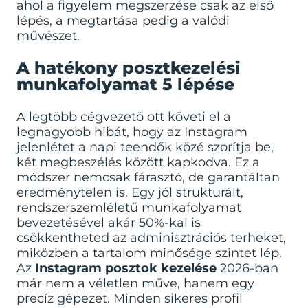
ahol a figyelem megszerzése csak az első
lépés, a megtartása pedig a valódi
művészet.
A hatékony posztkezelési
munkafolyamat 5 lépése
A legtöbb cégvezető ott követi el a
legnagyobb hibát, hogy az Instagram
jelenlétet a napi teendők közé szorítja be,
két megbeszélés között kapkodva. Ez a
módszer nemcsak fárasztó, de garantáltan
eredménytelen is. Egy jól strukturált,
rendszerszemléletű munkafolyamat
bevezetésével akár 50%-kal is
csökkentheted az adminisztrációs terheket,
miközben a tartalom minősége szintet lép.
Az
Instagram posztok kezelése
2026-ban
már nem a véletlen műve, hanem egy
precíz gépezet. Minden sikeres profil