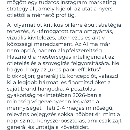
mögött egy tudatos
Instagram marketing
strategy
áll, amely kijelöli az utat a nyers
ötlettől a mérhető profitig.
A folyamat öt kritikus pillérre épül: stratégiai
tervezés, AI-támogatott tartalomgyártás,
vizuális kivitelezés, ütemezés és aktív
közösségi menedzsment. Az AI ma már
nem opció, hanem alapfelszereltség.
Használd a mesterséges intelligenciát az
ötletelés és a szövegírás felgyorsítására. Ne
hagyd, hogy az „üres papír effektus”
blokkoljon; generálj tíz koncepciót, válaszd
ki a legjobb hármat, és finomítsd őket a
saját brand hangodra. A posztolási
gyakoriság tekintetében 2026-ban a
minőség végérvényesen legyőzte a
mennyiséget. Heti 3-4 magas minőségű,
releváns bejegyzés sokkal többet ér, mint a
napi szintű kényszerposztolás, ami csak zajt
generál és untatja a követőidet.