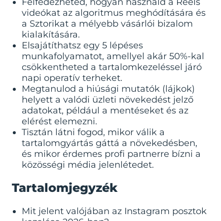
Felfedezheted, hogyan használd a Reels
videókat az algoritmus meghódítására és
a Sztorikat a mélyebb vásárlói bizalom
kialakítására.
Elsajátíthatsz egy 5 lépéses
munkafolyamatot, amellyel akár 50%-kal
csökkentheted a tartalomkezeléssel járó
napi operatív terheket.
Megtanulod a hiúsági mutatók (lájkok)
helyett a valódi üzleti növekedést jelző
adatokat, például a mentéseket és az
elérést elemezni.
Tisztán látni fogod, mikor válik a
tartalomgyártás gáttá a növekedésben,
és mikor érdemes profi partnerre bízni a
közösségi média jelenlétedet.
Tartalomjegyzék
Mit jelent valójában az Instagram posztok