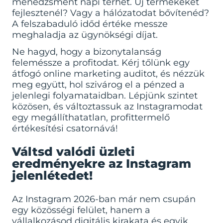
menedzsment napi terhét. Új termékeket
fejlesztenél? Vagy a hálózatodat bővítenéd?
A felszabaduló időd értéke messze
meghaladja az ügynökségi díjat.
Ne hagyd, hogy a bizonytalanság
feleméssze a profitodat. Kérj tőlünk egy
átfogó
online marketing auditot
, és nézzük
meg együtt, hol szivárog el a pénzed a
jelenlegi folyamataidban. Lépjünk szintet
közösen, és változtassuk az Instagramodat
egy megállíthatatlan, profittermelő
értékesítési csatornává!
Váltsd valódi üzleti
eredményekre az Instagram
jelenlétedet!
Az Instagram 2026-ban már nem csupán
egy közösségi felület, hanem a
vállalkozásod digitális kirakata és egyik