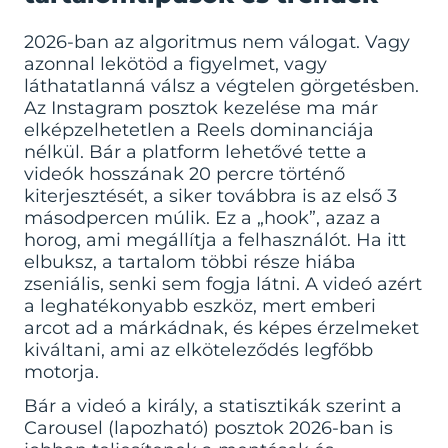
2026-ban az algoritmus nem válogat. Vagy
azonnal lekötöd a figyelmet, vagy
láthatatlanná válsz a végtelen görgetésben.
Az Instagram posztok kezelése ma már
elképzelhetetlen a Reels dominanciája
nélkül. Bár a platform lehetővé tette a
videók hosszának 20 percre történő
kiterjesztését, a siker továbbra is az első 3
másodpercen múlik. Ez a „hook”, azaz a
horog, ami megállítja a felhasználót. Ha itt
elbuksz, a tartalom többi része hiába
zseniális, senki sem fogja látni. A videó azért
a leghatékonyabb eszköz, mert emberi
arcot ad a márkádnak, és képes érzelmeket
kiváltani, ami az elköteleződés legfőbb
motorja.
Bár a videó a király, a statisztikák szerint a
Carousel (lapozható) posztok 2026-ban is