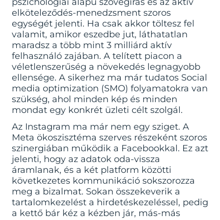
pszichológiai alapú szövegírás és az aktív
elköteleződés-menedzsment szoros
egységét jelenti. Ha csak akkor töltesz fel
valamit, amikor eszedbe jut, láthatatlan
maradsz a több mint 3 milliárd aktív
felhasználó zajában. A telített piacon a
véletlenszerűség a növekedés legnagyobb
ellensége. A sikerhez ma már tudatos
Social
media optimization (SMO)
folyamatokra van
szükség, ahol minden kép és minden
mondat egy konkrét üzleti célt szolgál.
Az Instagram ma már nem egy sziget. A
Meta ökoszisztéma szerves részeként szoros
szinergiában működik a Facebookkal. Ez azt
jelenti, hogy az adatok oda-vissza
áramlanak, és a két platform közötti
következetes kommunikáció sokszorozza
meg a bizalmat. Sokan összekeverik a
tartalomkezelést a hirdetéskezeléssel, pedig
a kettő bár kéz a kézben jár, más-más