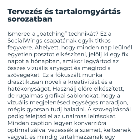
Tervezés és tartalomgyártás
sorozatban
Ismered a „batching” technikát? Ez a
SocialWings csapatának egyik titkos
fegyvere. Ahelyett, hogy minden nap leülnél
egyetlen posztot elkészíteni, jelölj ki egy fix
napot a hónapban, amikor legyártod az
összes vizuális anyagot és megírod a
szövegeket. Ez a fókuszált munka
drasztikusan növeli a kreativitást és a
hatékonyságot. Használj előre elkészített,
de rugalmas grafikai sablonokat, hogy a
vizuális megjelenésed egységes maradjon,
mégis gyorsan tudj haladni. A szövegírásnál
pedig felejtsd el az unalmas leírásokat.
Minden caption legyen konverzióra
optimalizálva: vezessék a szemet, keltsenek
vágyat, és mindig tartalmazzanak egy