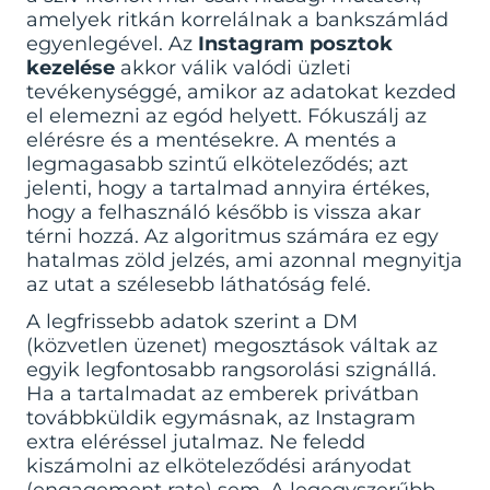
amelyek ritkán korrelálnak a bankszámlád
egyenlegével. Az
Instagram posztok
kezelése
akkor válik valódi üzleti
tevékenységgé, amikor az adatokat kezded
el elemezni az egód helyett. Fókuszálj az
elérésre és a mentésekre. A mentés a
legmagasabb szintű elköteleződés; azt
jelenti, hogy a tartalmad annyira értékes,
hogy a felhasználó később is vissza akar
térni hozzá. Az algoritmus számára ez egy
hatalmas zöld jelzés, ami azonnal megnyitja
az utat a szélesebb láthatóság felé.
A legfrissebb adatok szerint a DM
(közvetlen üzenet) megosztások váltak az
egyik legfontosabb rangsorolási szignállá.
Ha a tartalmadat az emberek privátban
továbbküldik egymásnak, az Instagram
extra eléréssel jutalmaz. Ne feledd
kiszámolni az elköteleződési arányodat