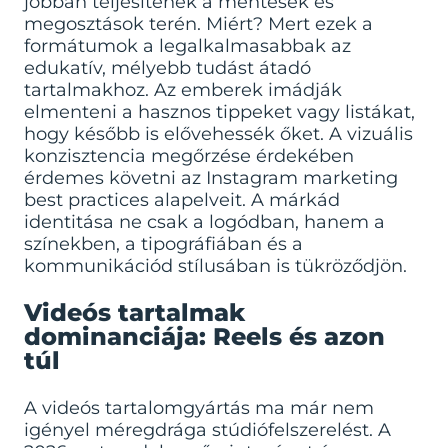
jobban teljesítenek a mentések és
megosztások terén. Miért? Mert ezek a
formátumok a legalkalmasabbak az
edukatív, mélyebb tudást átadó
tartalmakhoz. Az emberek imádják
elmenteni a hasznos tippeket vagy listákat,
hogy később is elővehessék őket. A vizuális
konzisztencia megőrzése érdekében
érdemes követni az
Instagram marketing
best practices
alapelveit. A márkád
identitása ne csak a logódban, hanem a
színekben, a tipográfiában és a
kommunikációd stílusában is tükröződjön.
Videós tartalmak
dominanciája: Reels és azon
túl
A videós tartalomgyártás ma már nem
igényel méregdrága stúdiófelszerelést. A