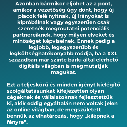
Azonban bármikor eljöhet az a pont,
amikor a vezetőség úgy dönt, hogy új
piacok felé nyitnak, új irányokat is
kipróbálnak vagy egyszerűen csak
szeretnék megmutatni potenciális
partnereiknek, hogy milyen elveket és
minőséget képviselnek. Ennek pedig a
legjobb, legegyszerűbb és
legköltséghatékonyabb módja, ha a XXI.
században már szinte bárki által elérhető
digitális világban is megmutatják
magukat.
Ezt a teljeskörű és minden igényt kielégítő
szolgáltatásunkat kifejezetten olyan
cégeknek és vállalatoknak fejlesztettük
ki, akik eddig egyáltalán nem voltak jelen
az online világban, de megszületett
bennük az elhatározás, hogy „kilépnek a
fényre”.