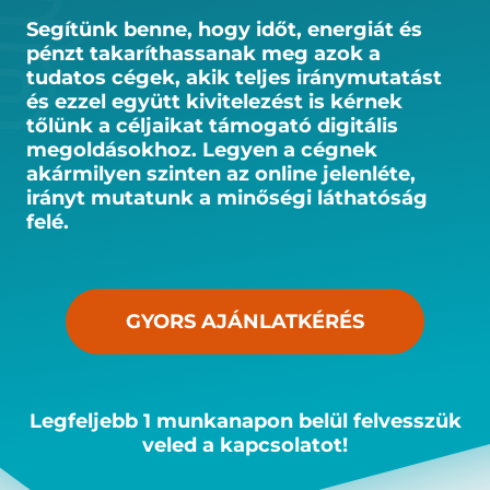
Segítünk benne, hogy időt, energiát és
pénzt takaríthassanak meg azok a
tudatos cégek, akik teljes iránymutatást
és ezzel együtt kivitelezést is kérnek
tőlünk a céljaikat támogató digitális
megoldásokhoz. Legyen a cégnek
akármilyen szinten az online jelenléte,
irányt mutatunk a minőségi láthatóság
felé.
GYORS AJÁNLATKÉRÉS
Legfeljebb 1 munkanapon belül felvesszük
veled a kapcsolatot!