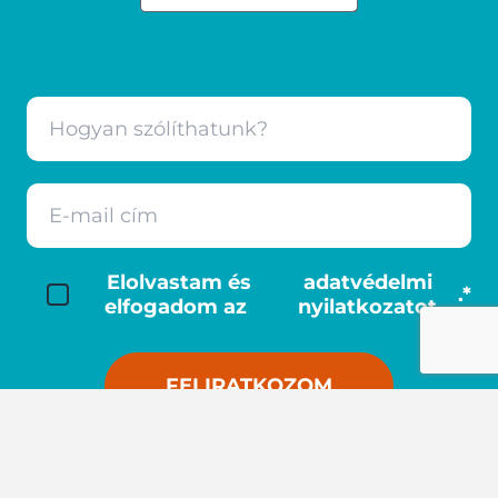
Elolvastam és
adatvédelmi
.*
elfogadom az
nyilatkozatot
Copyright © 2026. All Rights Reserved By