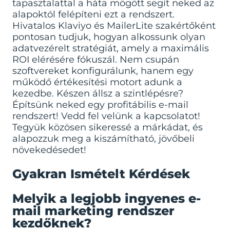
tapasztalattal a háta mögött segít neked az
alapoktól felépíteni ezt a rendszert.
Hivatalos Klaviyo és MailerLite szakértőként
pontosan tudjuk, hogyan alkossunk olyan
adatvezérelt stratégiát, amely a maximális
ROI elérésére fókuszál. Nem csupán
szoftvereket konfigurálunk, hanem egy
működő értékesítési motort adunk a
kezedbe. Készen állsz a szintlépésre?
Építsünk neked egy profitábilis e-mail
rendszert! Vedd fel velünk a kapcsolatot!
Tegyük közösen sikeressé a márkádat, és
alapozzuk meg a kiszámítható, jövőbeli
növekedésedet!
Gyakran Ismételt Kérdések
Melyik a legjobb ingyenes e-
mail marketing rendszer
kezdőknek?