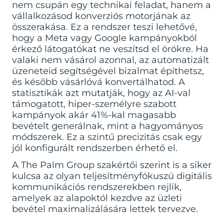
nem csupán egy technikai feladat, hanem a
vállalkozásod konverziós motorjának az
összerakása. Ez a rendszer teszi lehetővé,
hogy a Meta vagy Google kampányokból
érkező látogatókat ne veszítsd el örökre. Ha
valaki nem vásárol azonnal, az automatizált
üzeneteid segítségével bizalmat építhetsz,
és később vásárlóvá konvertálhatod. A
statisztikák azt mutatják, hogy az AI-val
támogatott, hiper-személyre szabott
kampányok akár 41%-kal magasabb
bevételt generálnak, mint a hagyományos
módszerek. Ez a szintű precizitás csak egy
jól konfigurált rendszerben érhető el.
A
The Palm Group
szakértői szerint is a siker
kulcsa az olyan teljesítményfókuszú digitális
kommunikációs rendszerekben rejlik,
amelyek az alapoktól kezdve az üzleti
bevétel maximalizálására lettek tervezve.