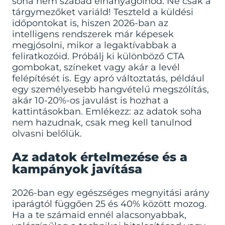
soha nem szabad elhanyagolnod. Ne csak a
tárgymezőket variáld! Teszteld a küldési
időpontokat is, hiszen 2026-ban az
intelligens rendszerek már képesek
megjósolni, mikor a legaktívabbak a
feliratkozóid. Próbálj ki különböző CTA
gombokat, színeket vagy akár a levél
felépítését is. Egy apró változtatás, például
egy személyesebb hangvételű megszólítás,
akár 10-20%-os javulást is hozhat a
kattintásokban. Emlékezz: az adatok soha
nem hazudnak, csak meg kell tanulnod
olvasni belőlük.
Az adatok értelmezése és a
kampányok javítása
2026-ban egy egészséges megnyitási arány
iparágtól függően 25 és 40% között mozog.
Ha a te számaid ennél alacsonyabbak,