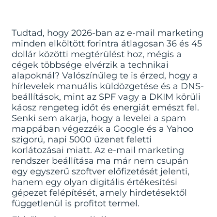
Tudtad, hogy 2026-ban az e-mail marketing
minden elköltött forintra átlagosan 36 és 45
dollár közötti megtérülést hoz, mégis a
cégek többsége elvérzik a technikai
alapoknál? Valószínűleg te is érzed, hogy a
hírlevelek manuális küldözgetése és a DNS-
beállítások, mint az SPF vagy a DKIM körüli
káosz rengeteg időt és energiát emészt fel.
Senki sem akarja, hogy a levelei a spam
mappában végezzék a Google és a Yahoo
szigorú, napi 5000 üzenet feletti
korlátozásai miatt. Az e-mail marketing
rendszer beállítása ma már nem csupán
egy egyszerű szoftver előfizetését jelenti,
hanem egy olyan digitális értékesítési
gépezet felépítését, amely hirdetésektől
függetlenül is profitot termel.