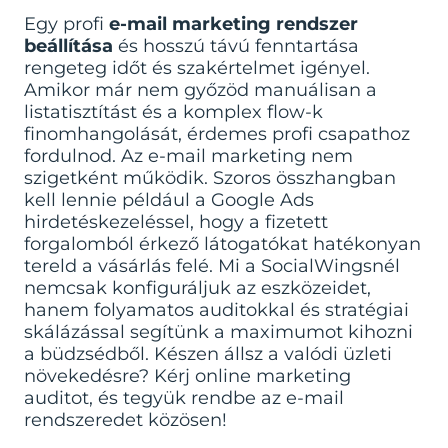
Egy profi
e-mail marketing rendszer
beállítása
és hosszú távú fenntartása
rengeteg időt és szakértelmet igényel.
Amikor már nem győzöd manuálisan a
listatisztítást és a komplex flow-k
finomhangolását, érdemes profi csapathoz
fordulnod. Az e-mail marketing nem
szigetként működik. Szoros összhangban
kell lennie például a
Google Ads
hirdetéskezeléssel
, hogy a fizetett
forgalomból érkező látogatókat hatékonyan
tereld a vásárlás felé. Mi a SocialWingsnél
nemcsak konfiguráljuk az eszközeidet,
hanem folyamatos auditokkal és stratégiai
skálázással segítünk a maximumot kihozni
a büdzsédből. Készen állsz a valódi üzleti
növekedésre?
Kérj online marketing
auditot
, és tegyük rendbe az e-mail
rendszeredet közösen!