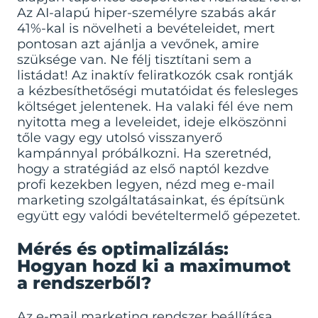
Az AI-alapú hiper-személyre szabás akár
41%-kal is növelheti a bevételeidet, mert
pontosan azt ajánlja a vevőnek, amire
szüksége van. Ne félj tisztítani sem a
listádat! Az inaktív feliratkozók csak rontják
a kézbesíthetőségi mutatóidat és felesleges
költséget jelentenek. Ha valaki fél éve nem
nyitotta meg a leveleidet, ideje elköszönni
tőle vagy egy utolsó visszanyerő
kampánnyal próbálkozni. Ha szeretnéd,
hogy a stratégiád az első naptól kezdve
profi kezekben legyen, nézd meg
e-mail
marketing szolgáltatásainkat
, és építsünk
együtt egy valódi bevételtermelő gépezetet.
Mérés és optimalizálás:
Hogyan hozd ki a maximumot
a rendszerből?
Az e-mail marketing rendszer beállítása