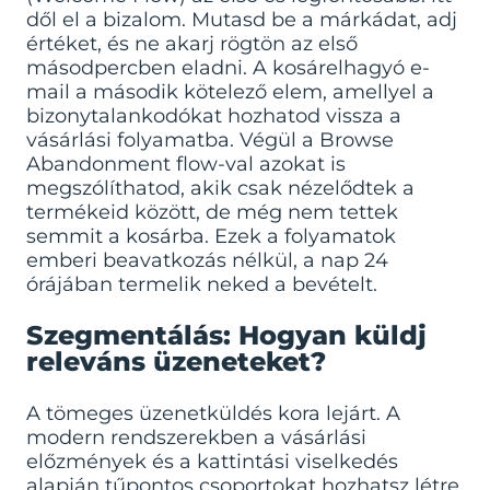
dől el a bizalom. Mutasd be a márkádat, adj
értéket, és ne akarj rögtön az első
másodpercben eladni. A kosárelhagyó e-
mail a második kötelező elem, amellyel a
bizonytalankodókat hozhatod vissza a
vásárlási folyamatba. Végül a Browse
Abandonment flow-val azokat is
megszólíthatod, akik csak nézelődtek a
termékeid között, de még nem tettek
semmit a kosárba. Ezek a folyamatok
emberi beavatkozás nélkül, a nap 24
órájában termelik neked a bevételt.
Szegmentálás: Hogyan küldj
releváns üzeneteket?
A tömeges üzenetküldés kora lejárt. A
modern rendszerekben a vásárlási
előzmények és a kattintási viselkedés
alapján tűpontos csoportokat hozhatsz létre.