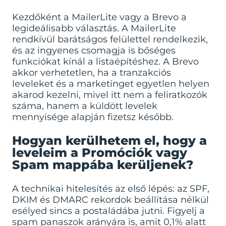
Kezdőként a MailerLite vagy a Brevo a
legideálisabb választás. A MailerLite
rendkívül barátságos felülettel rendelkezik,
és az ingyenes csomagja is bőséges
funkciókat kínál a listaépítéshez. A Brevo
akkor verhetetlen, ha a tranzakciós
leveleket és a marketinget egyetlen helyen
akarod kezelni, mivel itt nem a feliratkozók
száma, hanem a küldött levelek
mennyisége alapján fizetsz később.
Hogyan kerülhetem el, hogy a
leveleim a Promóciók vagy
Spam mappába kerüljenek?
A technikai hitelesítés az első lépés: az SPF,
DKIM és DMARC rekordok beállítása nélkül
esélyed sincs a postaládába jutni. Figyelj a
spam panaszok arányára is, amit 0,1% alatt