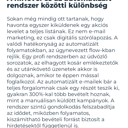
rendszer közötti különbség
Sokan még mindig ott tartanak, hogy
havonta egyszer kiküldenek egy akciós
levelet a teljes listának. Ez nem e-mail
marketing, ez csak digitális szórólapozás. A
valódi hatékonyság az automatizált
folyamatokban, az úgynevezett flow-kban
rejlik. Egy profi rendszerben az üdvözlő
sorozatok, az elhagyott kosár emlékeztetők
és az utánkövető üzenetek akkor is
dolgoznak, amikor te éppen mással
foglalkozol. Az automatizált e-mailek bár a
teljes forgalomnak csak egy részét teszik ki,
gyakran 300%-kal több bevételt hoznak,
mint a manuálisan küldött kampányok. A
rendszer szintű gondolkodás felszabadítja
az idődet, miközben folyamatos,
kiszámítható bevételi forrást biztosít a
hirdetésektől függetlenül is.