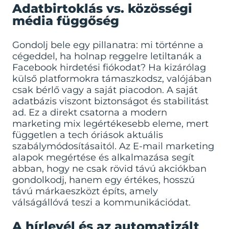
Adatbirtoklás vs. közösségi
média függőség
Gondolj bele egy pillanatra: mi történne a
cégeddel, ha holnap reggelre letiltanák a
Facebook hirdetési fiókodat? Ha kizárólag
külső platformokra támaszkodsz, valójában
csak bérlő vagy a saját piacodon. A saját
adatbázis viszont biztonságot és stabilitást
ad. Ez a direkt csatorna a modern
marketing mix legértékesebb eleme, mert
független a tech óriások aktuális
szabálymódosításaitól. Az
E-mail marketing
alapok
megértése és alkalmazása segít
abban, hogy ne csak rövid távú akciókban
gondolkodj, hanem egy értékes, hosszú
távú márkaeszközt építs, amely
válságállóvá teszi a kommunikációdat.
A hírlevél és az automatizált