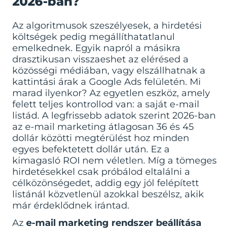
2026-ban?
Az algoritmusok szeszélyesek, a hirdetési
költségek pedig megállíthatatlanul
emelkednek. Egyik napról a másikra
drasztikusan visszaeshet az elérésed a
közösségi médiában, vagy elszállhatnak a
kattintási árak a Google Ads felületén. Mi
marad ilyenkor? Az egyetlen eszköz, amely
felett teljes kontrollod van: a saját e-mail
listád. A legfrissebb adatok szerint 2026-ban
az e-mail marketing átlagosan 36 és 45
dollár közötti megtérülést hoz minden
egyes befektetett dollár után. Ez a
kimagasló ROI nem véletlen. Míg a tömeges
hirdetésekkel csak próbálod eltalálni a
célközönségedet, addig egy jól felépített
listánál közvetlenül azokkal beszélsz, akik
már érdeklődnek irántad.
Az
e-mail marketing rendszer beállítása