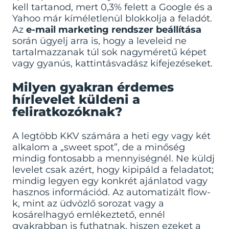
kell tartanod, mert 0,3% felett a Google és a
Yahoo már kíméletlenül blokkolja a feladót.
Az
e-mail marketing rendszer beállítása
során ügyelj arra is, hogy a leveleid ne
tartalmazzanak túl sok nagyméretű képet
vagy gyanús, kattintásvadász kifejezéseket.
Milyen gyakran érdemes
hírlevelet küldeni a
feliratkozóknak?
A legtöbb KKV számára a heti egy vagy két
alkalom a „sweet spot”, de a minőség
mindig fontosabb a mennyiségnél. Ne küldj
levelet csak azért, hogy kipipáld a feladatot;
mindig legyen egy konkrét ajánlatod vagy
hasznos információd. Az automatizált flow-
k, mint az üdvözlő sorozat vagy a
kosárelhagyó emlékeztető, ennél
gyakrabban is futhatnak, hiszen ezeket a