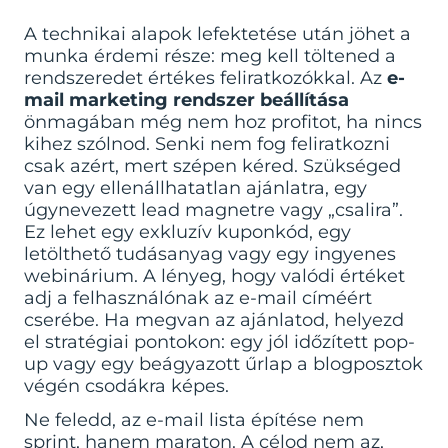
A technikai alapok lefektetése után jöhet a
munka érdemi része: meg kell töltened a
rendszeredet értékes feliratkozókkal. Az
e-
mail marketing rendszer beállítása
önmagában még nem hoz profitot, ha nincs
kihez szólnod. Senki nem fog feliratkozni
csak azért, mert szépen kéred. Szükséged
van egy ellenállhatatlan ajánlatra, egy
úgynevezett lead magnetre vagy „csalira”.
Ez lehet egy exkluzív kuponkód, egy
letölthető tudásanyag vagy egy ingyenes
webinárium. A lényeg, hogy valódi értéket
adj a felhasználónak az e-mail címéért
cserébe. Ha megvan az ajánlatod, helyezd
el stratégiai pontokon: egy jól időzített pop-
up vagy egy beágyazott űrlap a blogposztok
végén csodákra képes.
Ne feledd, az e-mail lista építése nem
sprint, hanem maraton. A célod nem az,