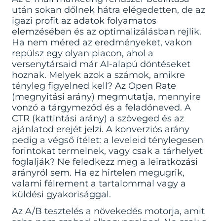
után sokan dőlnek hátra elégedetten, de az
igazi profit az adatok folyamatos
elemzésében és az optimalizálásban rejlik.
Ha nem méred az eredményeket, vakon
repülsz egy olyan piacon, ahol a
versenytársaid már AI-alapú döntéseket
hoznak. Melyek azok a számok, amikre
tényleg figyelned kell? Az Open Rate
(megnyitási arány) megmutatja, mennyire
vonzó a tárgymeződ és a feladóneved. A
CTR (kattintási arány) a szöveged és az
ajánlatod erejét jelzi. A konverziós arány
pedig a végső ítélet: a leveleid ténylegesen
forintokat termelnek, vagy csak a tárhelyet
foglalják? Ne feledkezz meg a leiratkozási
arányról sem. Ha ez hirtelen megugrik,
valami félrement a tartalommal vagy a
küldési gyakorisággal.
Az A/B tesztelés a növekedés motorja, amit