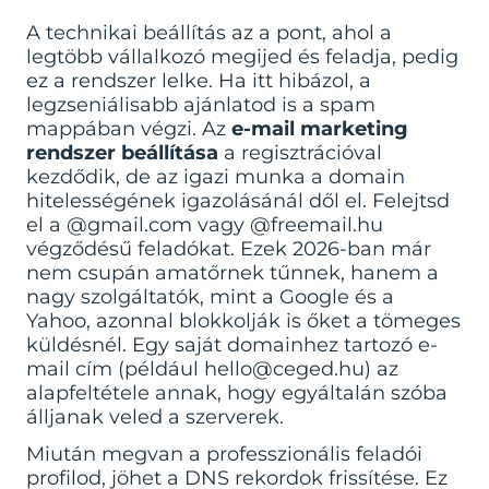
A technikai beállítás az a pont, ahol a
legtöbb vállalkozó megijed és feladja, pedig
ez a rendszer lelke. Ha itt hibázol, a
legzseniálisabb ajánlatod is a spam
mappában végzi. Az
e-mail marketing
rendszer beállítása
a regisztrációval
kezdődik, de az igazi munka a domain
hitelességének igazolásánál dől el. Felejtsd
el a @gmail.com vagy @freemail.hu
végződésű feladókat. Ezek 2026-ban már
nem csupán amatőrnek tűnnek, hanem a
nagy szolgáltatók, mint a Google és a
Yahoo, azonnal blokkolják is őket a tömeges
küldésnél. Egy saját domainhez tartozó e-
mail cím (például hello@ceged.hu) az
alapfeltétele annak, hogy egyáltalán szóba
álljanak veled a szerverek.
Miután megvan a professzionális feladói
profilod, jöhet a DNS rekordok frissítése. Ez