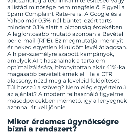
valószínűleg a technikai hitelesítésed vagy
a listád minősége nem megfelelő. Figyelj a
Spam Complaint Rate-re is! A Google és a
Yahoo már 0.3%-nál büntet, ezért tarts
mindent 0.1% alatt a biztonság érdekében.
A legfontosabb mutató azonban a Bevétel
per e-mail (RPE). Ez megmutatja, mennyit
ér neked egyetlen kiküldött levél átlagosan.
A hiper-személyre szabott kampányok,
amelyek AI-t használnak a tartalom
optimalizálására, bizonyítottan akár 41%-kal
magasabb bevételt érnek el. Ha a CTR
alacsony, nézd meg a leveleid felépítését.
Túl hosszú a szöveg? Nem elég egyértelmű
az ajánlat? A modern felhasználó figyelme
másodpercekben mérhető, így a lényegnek
azonnal át kell jönnie.
Mikor érdemes ügynökségre
bízni a rendszert?