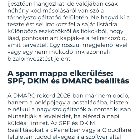
ijesztően hangozhat, de valójában csak
néhány kód másolásáról van szó a
tárhelyszolgáltatód felületén. Ne hagyd ki a
tesztelést se! Iratkozz fel a saját listádra
különböző eszközökről és fiókokból, hogy
lásd, pontosan azt kapják-e a feliratkozóid,
amit terveztél. Egy rosszul megjelenő levél
vagy egy nem működő link azonnali
bizalomvesztést jelent.
A spam mappa elkerülése:
SPF, DKIM és DMARC beállítás
A DMARC rekord 2026-ban már nem opció,
hanem a belépőjegy a postaládába, hiszen
e nélkül a nagy szolgáltatók automatikusan
elutasítják a leveleidet, ha eléred a napi
küldési limitet. Az SPF és DKIM
beállításokat a cPanelben vagy a Cloudflare
felületén tudod elvégezni a szoftver által