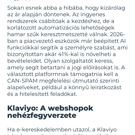
Sokan esnek abba a hibába, hogy kizárólag
az ár alapján döntenek. Az ingyenes
rendszerek csábítóak a kezdéshez, de a
korlátozott automatizációs lehetőségek
hamar szűk keresztmetszetté válnak. 2026-
ban a piacvezető eszközök már beépített AI
funkciókkal segítik a személyre szabást, ami
bizonyítottan akár 41%-kal is növelheti a
bevételeidet. Olyan szolgáltatót keress,
amely segít betartani a jogi előírásokat is. A
választott platformnak támogatnia kell a
CAN-SPAM megfelelési útmutató
szerinti
alapelveket, például a könnyű leiratkozást
és a hitelesített feladókat.
Klaviyo: A webshopok
nehézfegyverzete
Ha e-kereskedelemben utazol, a Klaviyo