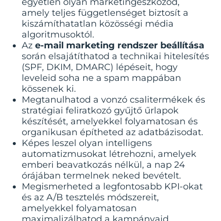
egyetlen olyan marketingeszközöd,
amely teljes függetlenséget biztosít a
kiszámíthatatlan közösségi média
algoritmusoktól.
Az
e-mail marketing rendszer beállítása
során elsajátíthatod a technikai hitelesítés
(SPF, DKIM, DMARC) lépéseit, hogy
leveleid soha ne a spam mappában
kössenek ki.
Megtanulhatod a vonzó csalitermékek és
stratégiai feliratkozó gyűjtő űrlapok
készítését, amelyekkel folyamatosan és
organikusan építheted az adatbázisodat.
Képes leszel olyan intelligens
automatizmusokat létrehozni, amelyek
emberi beavatkozás nélkül, a nap 24
órájában termelnek neked bevételt.
Megismerheted a legfontosabb KPI-okat
és az A/B tesztelés módszereit,
amelyekkel folyamatosan
maximalizálhatod a kampányaid