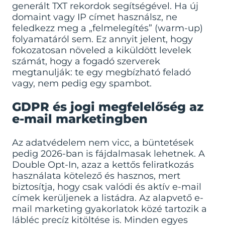
generált TXT rekordok segítségével. Ha új
domaint vagy IP címet használsz, ne
feledkezz meg a „felmelegítés” (warm-up)
folyamatáról sem. Ez annyit jelent, hogy
fokozatosan növeled a kiküldött levelek
számát, hogy a fogadó szerverek
megtanulják: te egy megbízható feladó
vagy, nem pedig egy spambot.
GDPR és jogi megfelelőség az
e-mail marketingben
Az adatvédelem nem vicc, a büntetések
pedig 2026-ban is fájdalmasak lehetnek. A
Double Opt-In, azaz a kettős feliratkozás
használata kötelező és hasznos, mert
biztosítja, hogy csak valódi és aktív e-mail
címek kerüljenek a listádra. Az
alapvető e-
mail marketing gyakorlatok
közé tartozik a
lábléc precíz kitöltése is. Minden egyes