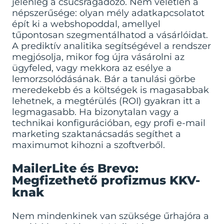
jelenleg a csúcsragadozó. Nem véletlen a
népszerűsége: olyan mély adatkapcsolatot
épít ki a webshopoddal, amellyel
tűpontosan szegmentálhatod a vásárlóidat.
A prediktív analitika segítségével a rendszer
megjósolja, mikor fog újra vásárolni az
ügyfeled, vagy mekkora az esélye a
lemorzsolódásának. Bár a tanulási görbe
meredekebb és a költségek is magasabbak
lehetnek, a megtérülés (ROI) gyakran itt a
legmagasabb. Ha bizonytalan vagy a
technikai konfigurációban, egy profi
e-mail
marketing szaktanácsadás
segíthet a
maximumot kihozni a szoftverből.
MailerLite és Brevo:
Megfizethető profizmus KKV-
knak
Nem mindenkinek van szüksége űrhajóra a