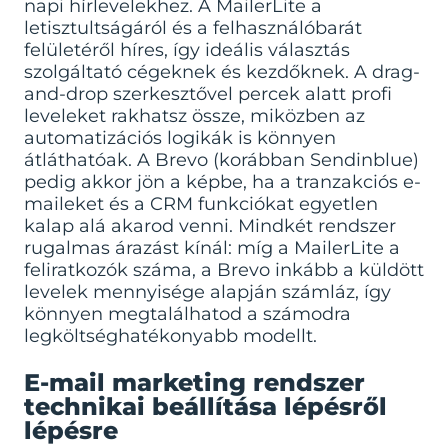
napi hírlevelekhez. A MailerLite a
letisztultságáról és a felhasználóbarát
felületéről híres, így ideális választás
szolgáltató cégeknek és kezdőknek. A drag-
and-drop szerkesztővel percek alatt profi
leveleket rakhatsz össze, miközben az
automatizációs logikák is könnyen
átláthatóak. A Brevo (korábban Sendinblue)
pedig akkor jön a képbe, ha a tranzakciós e-
maileket és a CRM funkciókat egyetlen
kalap alá akarod venni. Mindkét rendszer
rugalmas árazást kínál: míg a MailerLite a
feliratkozók száma, a Brevo inkább a küldött
levelek mennyisége alapján számláz, így
könnyen megtalálhatod a számodra
legköltséghatékonyabb modellt.
E-mail marketing rendszer
technikai beállítása lépésről
lépésre