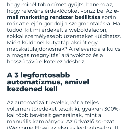
hogy minél több címet gyűjts, hanem az,
hogy releváns érdeklődőket vonzz be. Az
e-
mail marketing rendszer beállítása
során
már az elején gondolj a szegmentálásra. Ha
tudod, kit mi érdekelt a weboldaladon,
sokkal személyesebb üzeneteket küldhetsz.
Miért küldenél kutyatáp akciót egy
macskatulajdonosnak? A relevancia a kulcs
a magas megnyitási arányokhoz és a
hosszú távú elköteleződéshez.
A 3 legfontosabb
automatizmus, amivel
kezdened kell
Az automatizált levelek, bár a teljes
volumen töredékét teszik ki, gyakran 300%-
kal több bevételt generálnak, mint a
manuális kampányok. Az üdvözlő sorozat
(Welcome Flow) az első és legfontosabb: itt