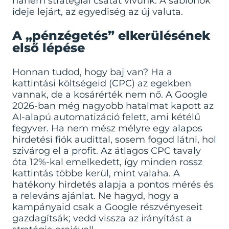
hanem stratégiai csatát vívunk. A sablonok
ideje lejárt, az egyediség az új valuta.
A „pénzégetés” elkerülésének
első lépése
Honnan tudod, hogy baj van? Ha a
kattintási költségeid (CPC) az egekben
vannak, de a kosárérték nem nő. A Google
2026-ban még nagyobb hatalmat kapott az
AI-alapú automatizáció felett, ami kétélű
fegyver. Ha nem mész mélyre egy alapos
hirdetési fiók audittal, sosem fogod látni, hol
szivárog el a profit. Az átlagos CPC tavaly
óta 12%-kal emelkedett, így minden rossz
kattintás többe kerül, mint valaha. A
hatékony hirdetés alapja a pontos mérés és
a releváns ajánlat. Ne hagyd, hogy a
kampányaid csak a Google részvényeseit
gazdagítsák; vedd vissza az irányítást a