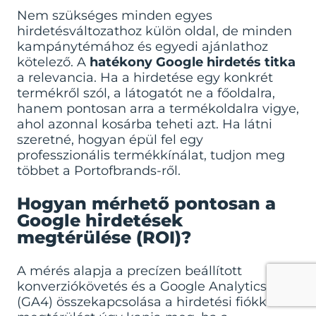
Nem szükséges minden egyes
hirdetésváltozathoz külön oldal, de minden
kampánytémához és egyedi ajánlathoz
kötelező. A
hatékony Google hirdetés titka
a relevancia. Ha a hirdetése egy konkrét
termékről szól, a látogatót ne a főoldalra,
hanem pontosan arra a termékoldalra vigye,
ahol azonnal kosárba teheti azt. Ha látni
szeretné, hogyan épül fel egy
professzionális termékkínálat,
tudjon meg
többet a Portofbrands-ről
.
Hogyan mérhető pontosan a
Google hirdetések
megtérülése (ROI)?
A mérés alapja a precízen beállított
konverziókövetés és a Google Analytics 4
(GA4) összekapcsolása a hirdetési fiókkal. A