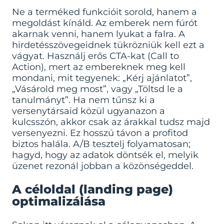
Ne a terméked funkcióit sorold, hanem a
megoldást kínáld. Az emberek nem fúrót
akarnak venni, hanem lyukat a falra. A
hirdetésszövegeidnek tükrözniük kell ezt a
vágyat. Használj erős CTA-kat (Call to
Action), mert az embereknek meg kell
mondani, mit tegyenek: „Kérj ajánlatot”,
„Vásárold meg most”, vagy „Töltsd le a
tanulmányt”. Ha nem tűnsz ki a
versenytársaid közül ugyanazon a
kulcsszón, akkor csak az árakkal tudsz majd
versenyezni. Ez hosszú távon a profitod
biztos halála. A/B tesztelj folyamatosan;
hagyd, hogy az adatok döntsék el, melyik
üzenet rezonál jobban a közönségeddel.
A céloldal (landing page)
optimalizálása