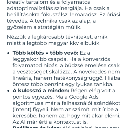
kreatív tartalom és a folyamatos
adatoptimalizálás szinergiája. Ha csak a
beállításokra fókuszálsz, lemaradsz. Ez óriási
tévedés. A technika csak az alap, a
győzelem a stratégián múlik.
Nézzük a legkárosabb tévhiteket, amik
miatt a legtöbb magyar kkv elbukik:
Több költés = több vevő:
Ez a
leggyakoribb csapda. Ha a konverziós
folyamatod hibás, a büdzsé emelése csak
a veszteséget skálázza. A növekedés nem
lineáris, hanem hatékonyságfüggő. Hiába
öntesz több benzint egy lyukas tankba.
A kulcsszó a minden:
Régen elég volt a
pontos egyezés. Ma a
Google Ads
algoritmusa már a felhasználói szándékot
(intent) figyeli. Nem az számít, mit ír be a
keresőbe, hanem az, hogy mit akar elérni.
Az AI már érti a kontextust is.