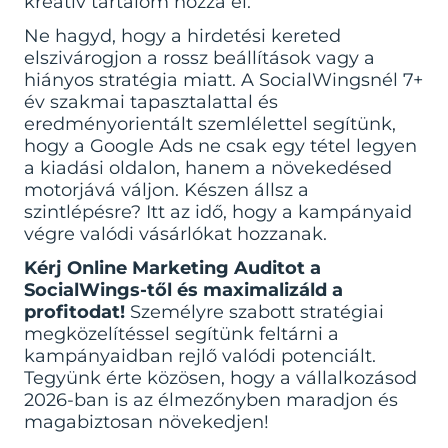
kreatív tartalom hozza el.
Ne hagyd, hogy a hirdetési kereted
elszivárogjon a rossz beállítások vagy a
hiányos stratégia miatt. A SocialWingsnél 7+
év szakmai tapasztalattal és
eredményorientált szemlélettel segítünk,
hogy a Google Ads ne csak egy tétel legyen
a kiadási oldalon, hanem a növekedésed
motorjává váljon. Készen állsz a
szintlépésre? Itt az idő, hogy a kampányaid
végre valódi vásárlókat hozzanak.
Kérj Online Marketing Auditot a
SocialWings-től és maximalizáld a
profitodat!
Személyre szabott stratégiai
megközelítéssel segítünk feltárni a
kampányaidban rejlő valódi potenciált.
Tegyünk érte közösen, hogy a vállalkozásod
2026-ban is az élmezőnyben maradjon és
magabiztosan növekedjen!