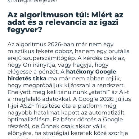
stratégia erejével!
Az algoritmuson túl: Miért az
adat és a relevancia az igazi
fegyver?
Az algoritmus 2026-ban már nem egy
misztikus fekete doboz, hanem egy brutális
erejű szuperszámítógép. A kérdés csak az,
hogy Ön irányítja, vagy hagyja, hogy
elégesse a pénzét. A
hatékony Google
hirdetés titka
ma már nem abban rejlik,
hogy megpróbáljuk kijátszani a rendszert.
Ehelyett meg kell tanulnunk „etetni” az AI-t
a megfelelő adatokkal. A Google 2026. július
1-jei ÁSZF frissítése óta a platform még
nagyobb hatalmat kapott az automatizált
optimalizálásra. Ez bátor döntés a Google
részéről, de Önnek csak akkor válik
előnyére, ha stratégiai keretek közé szorítja