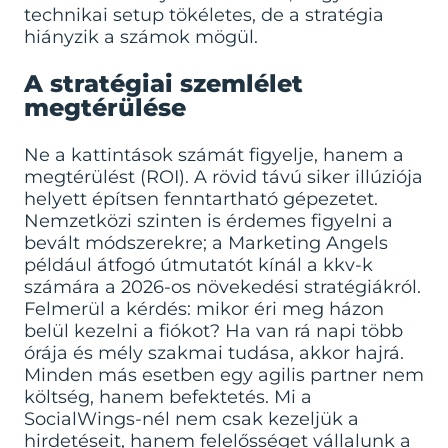
technikai setup tökéletes, de a stratégia
hiányzik a számok mögül.
A stratégiai szemlélet
megtérülése
Ne a kattintások számát figyelje, hanem a
megtérülést (ROI). A rövid távú siker illúziója
helyett építsen fenntartható gépezetet.
Nemzetközi szinten is érdemes figyelni a
bevált módszerekre; a
Marketing Angels
például átfogó útmutatót kínál a kkv-k
számára a 2026-os növekedési stratégiákról.
Felmerül a kérdés: mikor éri meg házon
belül kezelni a fiókot? Ha van rá napi több
órája és mély szakmai tudása, akkor hajrá.
Minden más esetben egy agilis partner nem
költség, hanem befektetés. Mi a
SocialWings-nél nem csak kezeljük a
hirdetéseit, hanem felelősséget vállalunk a