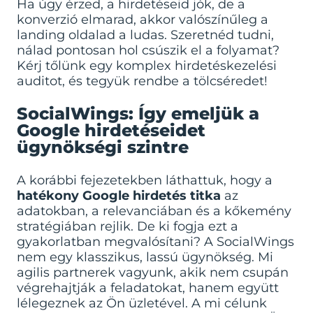
Ha úgy érzed, a hirdetéseid jók, de a
konverzió elmarad, akkor valószínűleg a
landing oldalad a ludas. Szeretnéd tudni,
nálad pontosan hol csúszik el a folyamat?
Kérj tőlünk egy
komplex hirdetéskezelési
auditot
, és tegyük rendbe a tölcséredet!
SocialWings: Így emeljük a
Google hirdetéseidet
ügynökségi szintre
A korábbi fejezetekben láthattuk, hogy a
hatékony Google hirdetés titka
az
adatokban, a relevanciában és a kőkemény
stratégiában rejlik. De ki fogja ezt a
gyakorlatban megvalósítani? A SocialWings
nem egy klasszikus, lassú ügynökség. Mi
agilis partnerek vagyunk, akik nem csupán
végrehajtják a feladatokat, hanem együtt
lélegeznek az Ön üzletével. A mi célunk