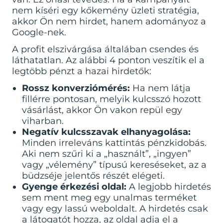
nem kíséri egy kőkemény üzleti stratégia,
akkor Ön nem hirdet, hanem adományoz a
Google-nek.
A profit elszivárgása általában csendes és
láthatatlan. Az alábbi 4 ponton veszítik el a
legtöbb pénzt a hazai hirdetők:
Rossz konverziómérés:
Ha nem látja
fillérre pontosan, melyik kulcsszó hozott
vásárlást, akkor Ön vakon repül egy
viharban.
Negatív kulcsszavak elhanyagolása:
Minden irreleváns kattintás pénzkidobás.
Aki nem szűri ki a „használt”, „ingyen”
vagy „vélemény” típusú kereséseket, az a
büdzséje jelentős részét elégeti.
Gyenge érkezési oldal:
A legjobb hirdetés
sem ment meg egy unalmas terméket
vagy egy lassú weboldalt. A hirdetés csak
a látogatót hozza, az oldal adja el a