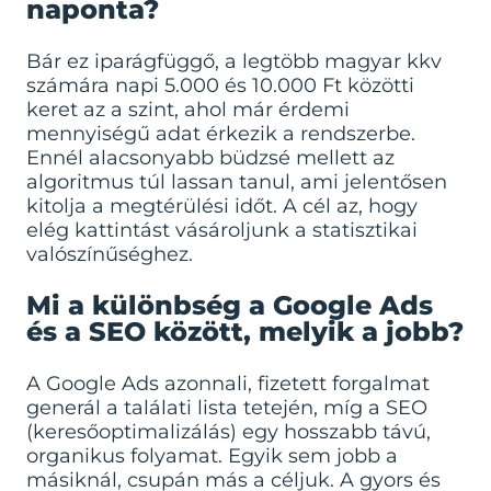
naponta?
Bár ez iparágfüggő, a legtöbb magyar kkv
számára napi 5.000 és 10.000 Ft közötti
keret az a szint, ahol már érdemi
mennyiségű adat érkezik a rendszerbe.
Ennél alacsonyabb büdzsé mellett az
algoritmus túl lassan tanul, ami jelentősen
kitolja a megtérülési időt. A cél az, hogy
elég kattintást vásároljunk a statisztikai
valószínűséghez.
Mi a különbség a Google Ads
és a SEO között, melyik a jobb?
A Google Ads azonnali, fizetett forgalmat
generál a találati lista tetején, míg a SEO
(keresőoptimalizálás) egy hosszabb távú,
organikus folyamat. Egyik sem jobb a
másiknál, csupán más a céljuk. A gyors és