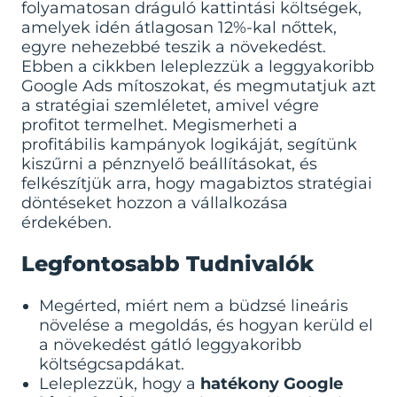
folyamatosan dráguló kattintási költségek,
amelyek idén átlagosan 12%-kal nőttek,
egyre nehezebbé teszik a növekedést.
Ebben a cikkben leleplezzük a leggyakoribb
Google Ads mítoszokat, és megmutatjuk azt
a stratégiai szemléletet, amivel végre
profitot termelhet. Megismerheti a
profitábilis kampányok logikáját, segítünk
kiszűrni a pénznyelő beállításokat, és
felkészítjük arra, hogy magabiztos stratégiai
döntéseket hozzon a vállalkozása
érdekében.
Legfontosabb Tudnivalók
Megérted, miért nem a büdzsé lineáris
növelése a megoldás, és hogyan kerüld el
a növekedést gátló leggyakoribb
költségcsapdákat.
Leleplezzük, hogy a
hatékony Google