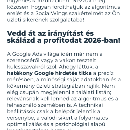
ingyenes konzultációért. Nézzük meg
közösen, hogyan fordíthatjuk az algoritmus
erejét és a SocialWings szakértelmét az Ön
üzleti sikerének szolgálatába!
Vedd át az irányítást és
skálázd a profitodat 2026-ban!
A Google Ads világa idén már nem a
szerencséről vagy a vakon tesztelt
kulcsszavakról szól. Ahogy láttuk, a
hatékony Google hirdetés titka
a precíz
mérésben, a minőségi saját adatokban és a
kőkemény üzleti stratégiában rejlik. Nem
elég csupán megjelenni a találati listán;
relevánsnak kell lenned az algoritmus és a
felhasználó szemében is. A technikai
beállítások csak a belépőt jelentik a
versenybe, a valódi sikert a folyamatos
optimalizálás és a pszichológiai alapú