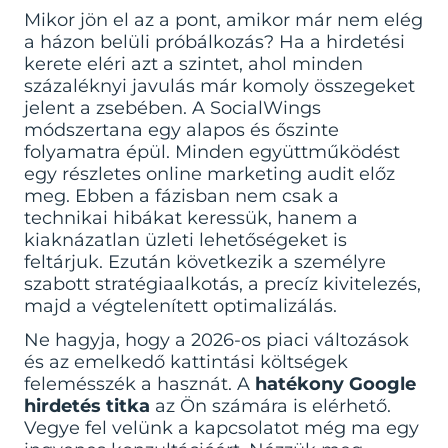
Mikor jön el az a pont, amikor már nem elég
a házon belüli próbálkozás? Ha a hirdetési
kerete eléri azt a szintet, ahol minden
százaléknyi javulás már komoly összegeket
jelent a zsebében. A SocialWings
módszertana egy alapos és őszinte
folyamatra épül. Minden együttműködést
egy részletes
online marketing audit
előz
meg. Ebben a fázisban nem csak a
technikai hibákat keressük, hanem a
kiaknázatlan üzleti lehetőségeket is
feltárjuk. Ezután következik a személyre
szabott stratégiaalkotás, a precíz kivitelezés,
majd a végtelenített optimalizálás.
Ne hagyja, hogy a 2026-os piaci változások
és az emelkedő kattintási költségek
felemésszék a hasznát. A
hatékony Google
hirdetés titka
az Ön számára is elérhető.
Vegye fel velünk a kapcsolatot még ma egy