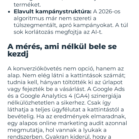
terméket.
Elavult kampánystruktúra:
A 2026-os
algoritmus már nem szereti a
túlszegmentált, apró kampányokat. A túl
sok korlátozás megfojtja az AI-t.
A mérés, ami nélkül bele se
kezdj
A konverziókövetés nem opció, hanem az
alap. Nem elég látni a kattintások számát;
tudnia kell, hányan töltötték ki az űrlapot
vagy fejezték be a vásárlást. A Google Ads
és a Google Analytics 4 (GA4) szinergiája
nélkülözhetetlen a sikerhez. Csak így
láthatja a teljes ügyfélutat a kattintástól a
bevételig. Ha az eredmények elmaradnak,
egy alapos
online marketing audit
azonnal
megmutatja, hol vannak a lyukak a
rendszerben. Gyakran kiderül, hogy a