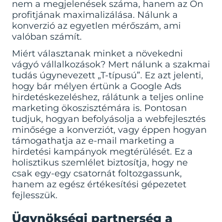
nem a megjelenések száma, hanem az Ön
profitjának maximalizálása. Nálunk a
konverzió az egyetlen mérőszám, ami
valóban számít.
Miért választanak minket a növekedni
vágyó vállalkozások? Mert nálunk a szakmai
tudás úgynevezett „T-típusú”. Ez azt jelenti,
hogy bár mélyen értünk a Google Ads
hirdetéskezeléshez, rálátunk a teljes online
marketing ökoszisztémára is. Pontosan
tudjuk, hogyan befolyásolja a webfejlesztés
minősége a konverziót, vagy éppen hogyan
támogathatja az e-mail marketing a
hirdetési kampányok megtérülését. Ez a
holisztikus szemlélet biztosítja, hogy ne
csak egy-egy csatornát foltozgassunk,
hanem az egész értékesítési gépezetet
fejlesszük.
Ügynökségi partnerség a