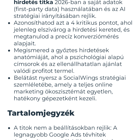
hirdetés titka
2026-ban a saját adatok
(first-party data) használatában és az AI
stratégiai irányításában rejlik.
Azonosíthatod azt a 4 kritikus pontot, ahol
jelenleg elszivárog a hirdetési kereted, és
megtanulod a precíz konverziómérés
alapjait.
Megismered a győztes hirdetések
anatómiáját, ahol a pszichológiai alapú
címsorok és az ellenállhatatlan ajánlat
valódi profitot termel.
Belátást nyersz a SocialWings stratégiai
szemléletébe, amely a teljes online
marketing ökoszisztémát egyetlen,
hatékony gépezetként kezeli.
Tartalomjegyzék
A titok nem a beállításokban rejlik: A
legnagyobb Google Ads tévhitek