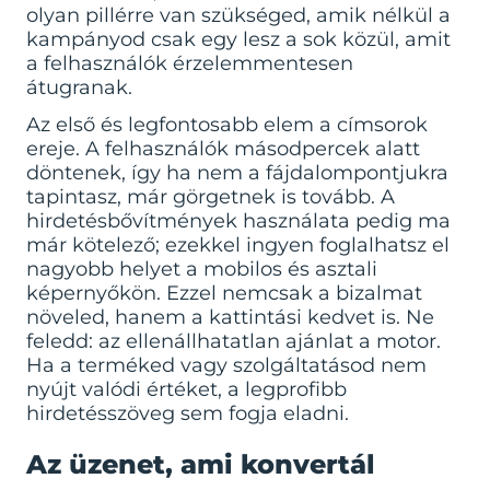
olyan pillérre van szükséged, amik nélkül a
kampányod csak egy lesz a sok közül, amit
a felhasználók érzelemmentesen
átugranak.
Az első és legfontosabb elem a címsorok
ereje. A felhasználók másodpercek alatt
döntenek, így ha nem a fájdalompontjukra
tapintasz, már görgetnek is tovább. A
hirdetésbővítmények használata pedig ma
már kötelező; ezekkel ingyen foglalhatsz el
nagyobb helyet a mobilos és asztali
képernyőkön. Ezzel nemcsak a bizalmat
növeled, hanem a kattintási kedvet is. Ne
feledd: az ellenállhatatlan ajánlat a motor.
Ha a terméked vagy szolgáltatásod nem
nyújt valódi értéket, a legprofibb
hirdetésszöveg sem fogja eladni.
Az üzenet, ami konvertál