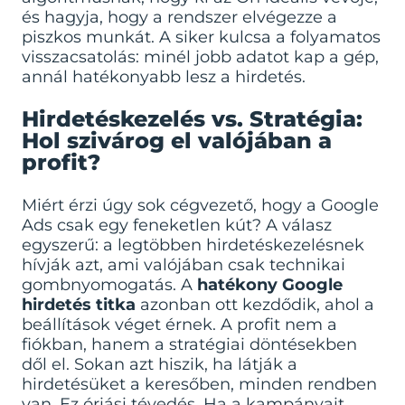
és hagyja, hogy a rendszer elvégezze a
piszkos munkát. A siker kulcsa a folyamatos
visszacsatolás: minél jobb adatot kap a gép,
annál hatékonyabb lesz a hirdetés.
Hirdetéskezelés vs. Stratégia:
Hol szivárog el valójában a
profit?
Miért érzi úgy sok cégvezető, hogy a Google
Ads csak egy feneketlen kút? A válasz
egyszerű: a legtöbben hirdetéskezelésnek
hívják azt, ami valójában csak technikai
gombnyomogatás. A
hatékony Google
hirdetés titka
azonban ott kezdődik, ahol a
beállítások véget érnek. A profit nem a
fiókban, hanem a stratégiai döntésekben
dől el. Sokan azt hiszik, ha látják a
hirdetésüket a keresőben, minden rendben
van. Ez óriási tévedés. Ha a kampányait