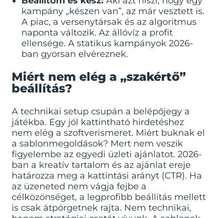
Beállítom és kész:
Aki azt hiszi, hogy egy
kampány „készen van”, az már vesztett is.
A piac, a versenytársak és az algoritmus
naponta változik. Az állóvíz a profit
ellensége. A statikus kampányok 2026-
ban gyorsan elvéreznek.
Miért nem elég a „szakértő”
beállítás?
A technikai setup csupán a belépőjegy a
játékba. Egy jól kattintható hirdetéshez
nem elég a szoftverismeret. Miért buknak el
a sablonmegoldások? Mert nem veszik
figyelembe az egyedi üzleti ajánlatot. 2026-
ban a kreatív tartalom és az ajánlat ereje
határozza meg a kattintási arányt (CTR). Ha
az üzeneted nem vágja fejbe a
célközönséget, a legprofibb beállítás mellett
is csak átpörgetnek rajta. Nem technikai,