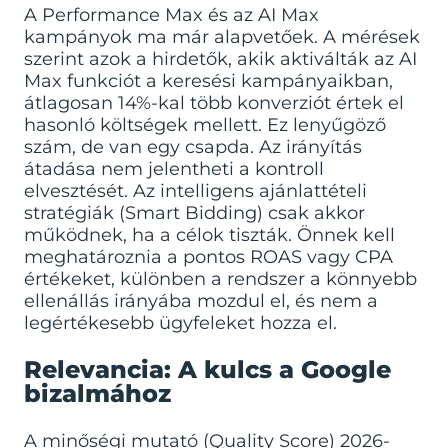
A Performance Max és az AI Max
kampányok ma már alapvetőek. A mérések
szerint azok a hirdetők, akik aktiválták az AI
Max funkciót a keresési kampányaikban,
átlagosan 14%-kal több konverziót értek el
hasonló költségek mellett. Ez lenyűgöző
szám, de van egy csapda. Az irányítás
átadása nem jelentheti a kontroll
elvesztését. Az intelligens ajánlattételi
stratégiák (Smart Bidding) csak akkor
működnek, ha a célok tiszták. Önnek kell
meghatároznia a pontos ROAS vagy CPA
értékeket, különben a rendszer a könnyebb
ellenállás irányába mozdul el, és nem a
legértékesebb ügyfeleket hozza el.
Relevancia: A kulcs a Google
bizalmához
A minőségi mutató (Quality Score) 2026-