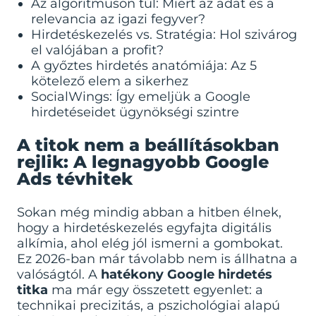
Az algoritmuson túl: Miért az adat és a
relevancia az igazi fegyver?
Hirdetéskezelés vs. Stratégia: Hol szivárog
el valójában a profit?
A győztes hirdetés anatómiája: Az 5
kötelező elem a sikerhez
SocialWings: Így emeljük a Google
hirdetéseidet ügynökségi szintre
A titok nem a beállításokban
rejlik: A legnagyobb Google
Ads tévhitek
Sokan még mindig abban a hitben élnek,
hogy a hirdetéskezelés egyfajta digitális
alkímia, ahol elég jól ismerni a gombokat.
Ez 2026-ban már távolabb nem is állhatna a
valóságtól. A
hatékony Google hirdetés
titka
ma már egy összetett egyenlet: a
technikai precizitás, a pszichológiai alapú