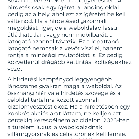
Sokan itt véreznek el a célegyenesben. A
hirdetés csak egy ígéret, a landing oldal
pedig az a hely, ahol ezt az ígéretet be kell
váltanod. Ha a hirdetésed „azonnali
megoldást” ígér, de a weboldalad lassú,
átláthatatlan, vagy nem mobilbarát, a
látogató azonnal távozik. Ez a lepattanó
látogató nemcsak a vevőt viszi el, hanem
rontja a minőségi mutatóidat is. Ez pedig
közvetlenül drágább kattintási költségekhez
vezet.
A hirdetési kampányod leggyengébb
láncszeme gyakran maga a weboldal. Az
összhang hiánya a hirdetés szövege és a
céloldal tartalma között azonnali
bizalomvesztést okoz. Ha a hirdetésben egy
konkrét akciós árat láttam, ne kelljen azt
percekig keresgélnem az oldalon. 2026-ban
a türelem luxus; a weboldaladnak
villámgyorsnak és célratörőnek kell lennie.