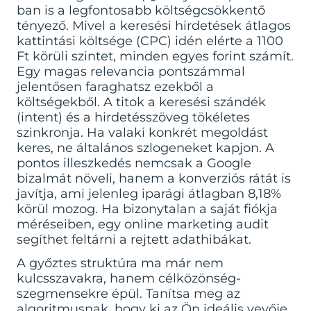
ban is a legfontosabb költségcsökkentő
tényező. Mivel a keresési hirdetések átlagos
kattintási költsége (CPC) idén elérte a 1100
Ft körüli szintet, minden egyes forint számít.
Egy magas relevancia pontszámmal
jelentősen faraghatsz ezekből a
költségekből. A titok a keresési szándék
(intent) és a hirdetésszöveg tökéletes
szinkronja. Ha valaki konkrét megoldást
keres, ne általános szlogeneket kapjon. A
pontos illeszkedés nemcsak a Google
bizalmát növeli, hanem a konverziós rátát is
javítja, ami jelenleg iparági átlagban 8,18%
körül mozog. Ha bizonytalan a saját fiókja
méréseiben, egy
online marketing audit
segíthet feltárni a rejtett adathibákat.
A győztes struktúra ma már nem
kulcsszavakra, hanem célközönség-
szegmensekre épül. Tanítsa meg az
algoritmusnak, hogy ki az Ön ideális vevője,