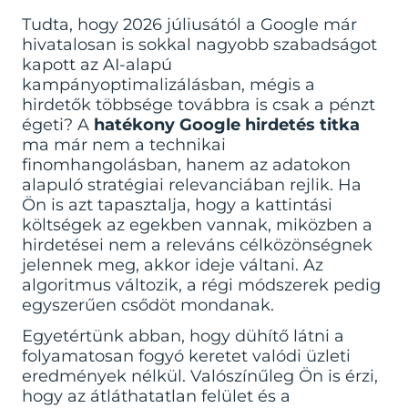
Tudta, hogy 2026 júliusától a Google már
hivatalosan is sokkal nagyobb szabadságot
kapott az AI-alapú
kampányoptimalizálásban, mégis a
hirdetők többsége továbbra is csak a pénzt
égeti? A
hatékony Google hirdetés titka
ma már nem a technikai
finomhangolásban, hanem az adatokon
alapuló stratégiai relevanciában rejlik. Ha
Ön is azt tapasztalja, hogy a kattintási
költségek az egekben vannak, miközben a
hirdetései nem a releváns célközönségnek
jelennek meg, akkor ideje váltani. Az
algoritmus változik, a régi módszerek pedig
egyszerűen csődöt mondanak.
Egyetértünk abban, hogy dühítő látni a
folyamatosan fogyó keretet valódi üzleti
eredmények nélkül. Valószínűleg Ön is érzi,
hogy az átláthatatlan felület és a