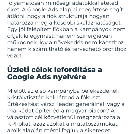
folyamatosan minőségi adatokkal eteted
őket. A
Google Ads alapjai
megértése segít
átlátni, hogy a fiók struktúrája hogyan
határozza meg a későbbi skálázhatóságot.
Egy jól felépített fiókban a kampányok nem
oltják ki egymást, hanem szinergiában
működnek. Így a növekedés nem káoszhoz,
hanem kiszámítható és tervezhető profithoz
vezet.
Üzleti célok lefordítása a
Google Ads nyelvére
Mielőtt az első kampányba belekezdenél,
kristálytisztán kell látnod a fókuszt.
Értékesítést vársz, leadet generálnál, vagy a
márkádat építenéd a magyar piacon? A
választott cél közvetlenül meghatározza a
KPI-okat, azaz azokat a mutatószámokat,
amik alapján mérni fogjuk a sikeredet.