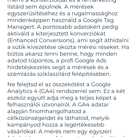
mérni a konverzióidat és a remarketing
listáid sem épülnek. A mérések
egyszerűsítéséhez és a rugalmassághoz
mindenképpen használd a Google Tag
Managert. A pontosabb adatokért pedig
aktiváld a kiterjesztett konverziókat
(Enhanced Conversions), ami segít áthidalni
a sütik kivezetése okozta mérési réseket. Ha
biztos akarsz lenni benne, hogy minden
adatod tűpontos, a
profi Google Ads
hirdetéskezelés
segít a mérések és a
számlázás sziklaszilárd felépítésében.
Ne felejtsd el az összekötést a Google
Analytics 4 (GA4) rendszerrel sem. Ez a két
eszköz együtt adja meg a teljes képet a
felhasználói útvonalról. A GA4 adatai
alapján finomhangolhatod a
célközönségeidet és láthatod, melyik
kampányod hozza a legértékesebb
vásárlókat. A mérés nem egy egyszeri