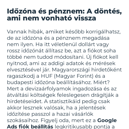
Időzóna és pénznem: A döntés,
ami nem vonható vissza
Vannak hibák, amiket később korrigálhatsz,
de az időzóna és a pénznem megadása
nem ilyen. Ha itt véletlenül dollárt vagy
rossz időzónát állítasz be, azt a fiókot soha
többé nem tudod módosítani. Új fiókot kell
nyitnod, ami az addigi adatok és mérések
elvesztésével jár. Magyarországi hirdetőként
ragaszkodj a HUF (Magyar Forint) és a
budapesti időzóna beállításához. Miért?
Mert a devizaárfolyamok ingadozása és az
átváltási költségek feleslegesen drágítják a
hirdetéseidet. A statisztikáid pedig csak
akkor lesznek valósak, ha a jelentések
időzítése passzol a hazai vásárlók
szokásaihoz. Figyelj oda, mert ez a
Google
Ads fiók beállítás
legkritikusabb pontja a