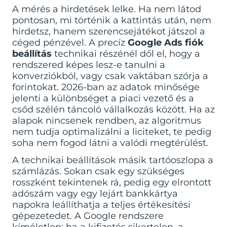
A mérés a hirdetések lelke. Ha nem látod
pontosan, mi történik a kattintás után, nem
hirdetsz, hanem szerencsejátékot játszol a
céged pénzével. A precíz
Google Ads fiók
beállítás
technikai részénél dől el, hogy a
rendszered képes lesz-e tanulni a
konverziókból, vagy csak vaktában szórja a
forintokat. 2026-ban az adatok minősége
jelenti a különbséget a piaci vezető és a
csőd szélén táncoló vállalkozás között. Ha az
alapok nincsenek rendben, az algoritmus
nem tudja optimalizálni a liciteket, te pedig
soha nem fogod látni a valódi megtérülést.
A technikai beállítások másik tartóoszlopa a
számlázás. Sokan csak egy szükséges
rosszként tekintenek rá, pedig egy elrontott
adószám vagy egy lejárt bankkártya
napokra leállíthatja a teljes értékesítési
gépezetedet. A Google rendszere