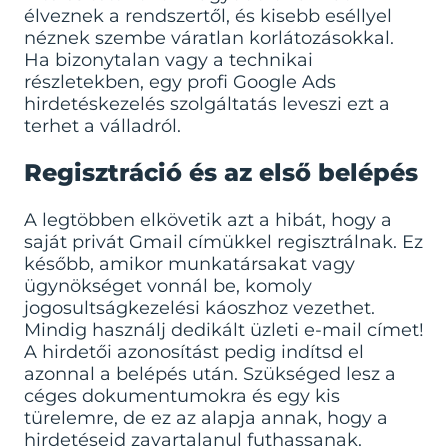
élveznek a rendszertől, és kisebb eséllyel
néznek szembe váratlan korlátozásokkal.
Ha bizonytalan vagy a technikai
részletekben, egy profi
Google Ads
hirdetéskezelés
szolgáltatás leveszi ezt a
terhet a válladról.
Regisztráció és az első belépés
A legtöbben elkövetik azt a hibát, hogy a
saját privát Gmail címükkel regisztrálnak. Ez
később, amikor munkatársakat vagy
ügynökséget vonnál be, komoly
jogosultságkezelési káoszhoz vezethet.
Mindig használj dedikált üzleti e-mail címet!
A hirdetői azonosítást pedig indítsd el
azonnal a belépés után. Szükséged lesz a
céges dokumentumokra és egy kis
türelemre, de ez az alapja annak, hogy a
hirdetéseid zavartalanul futhassanak.