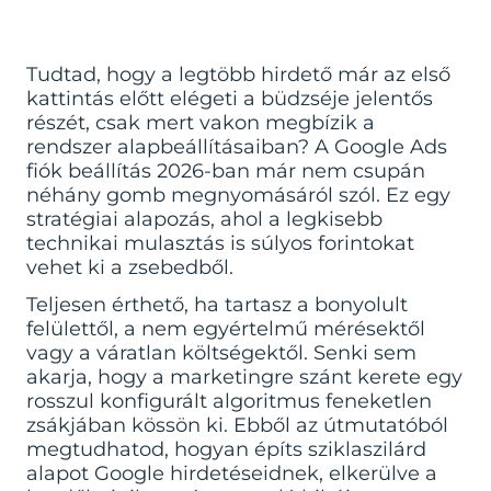
Tudtad, hogy a legtöbb hirdető már az első
kattintás előtt elégeti a büdzséje jelentős
részét, csak mert vakon megbízik a
rendszer alapbeállításaiban? A Google Ads
fiók beállítás 2026-ban már nem csupán
néhány gomb megnyomásáról szól. Ez egy
stratégiai alapozás, ahol a legkisebb
technikai mulasztás is súlyos forintokat
vehet ki a zsebedből.
Teljesen érthető, ha tartasz a bonyolult
felülettől, a nem egyértelmű mérésektől
vagy a váratlan költségektől. Senki sem
akarja, hogy a marketingre szánt kerete egy
rosszul konfigurált algoritmus feneketlen
zsákjában kössön ki. Ebből az útmutatóból
megtudhatod, hogyan építs sziklaszilárd
alapot Google hirdetéseidnek, elkerülve a