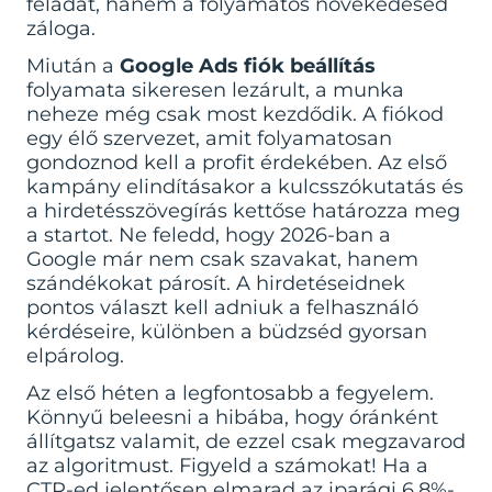
feladat, hanem a folyamatos növekedésed
záloga.
Miután a
Google Ads fiók beállítás
folyamata sikeresen lezárult, a munka
neheze még csak most kezdődik. A fiókod
egy élő szervezet, amit folyamatosan
gondoznod kell a profit érdekében. Az első
kampány elindításakor a kulcsszókutatás és
a hirdetésszövegírás kettőse határozza meg
a startot. Ne feledd, hogy 2026-ban a
Google már nem csak szavakat, hanem
szándékokat párosít. A hirdetéseidnek
pontos választ kell adniuk a felhasználó
kérdéseire, különben a büdzséd gyorsan
elpárolog.
Az első héten a legfontosabb a fegyelem.
Könnyű beleesni a hibába, hogy óránként
állítgatsz valamit, de ezzel csak megzavarod
az algoritmust. Figyeld a számokat! Ha a
CTR-ed jelentősen elmarad az iparági 6.8%-