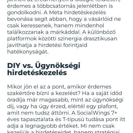
érdemes a többcsatornás jelenlétben is
gondolkodni. A
Meta hirdetéskezelés
bevonása segít abban, hogy a vásárlóid ne
csak keressenek, hanem mindenhol
találkozzanak a márkáddal. A különböző
platformok közötti szinergia drasztikusan
javíthatja a hirdetési forintjaid
hatékonyságát.
DIY vs. Ügynökségi
hirdetéskezelés
Mikor jön el az a pont, amikor érdemes
szakértőre bízni a kezelést? Ha a saját időd
óradíja már magasabb, mint az ügynökségi
díj, vagy ha úgy érzed, elértél egy plafont,
amit nem tudsz áttörni. A SocialWings 7+
éves tapasztalata és T-típusú tudása pont itt
adja a legnagyobb értéket. Mi nem csak
kezeljük a hirdetéseidet, hanem stratégiai