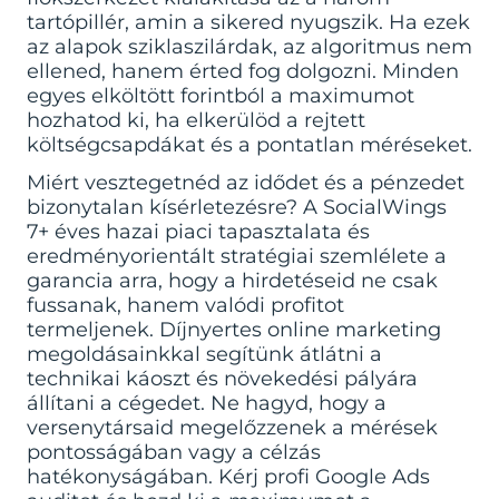
tartópillér, amin a sikered nyugszik. Ha ezek
az alapok sziklaszilárdak, az algoritmus nem
ellened, hanem érted fog dolgozni. Minden
egyes elköltött forintból a maximumot
hozhatod ki, ha elkerülöd a rejtett
költségcsapdákat és a pontatlan méréseket.
Miért vesztegetnéd az idődet és a pénzedet
bizonytalan kísérletezésre? A SocialWings
7+ éves hazai piaci tapasztalata és
eredményorientált stratégiai szemlélete a
garancia arra, hogy a hirdetéseid ne csak
fussanak, hanem valódi profitot
termeljenek. Díjnyertes online marketing
megoldásainkkal segítünk átlátni a
technikai káoszt és növekedési pályára
állítani a cégedet. Ne hagyd, hogy a
versenytársaid megelőzzenek a mérések
pontosságában vagy a célzás
hatékonyságában.
Kérj profi Google Ads