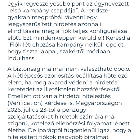
egyik legveszélyesebb pont az úgynevezett
„első kampány csapdája”. A rendszer
gyakran megpróbál rávenni egy
leegyszerűsített hirdetés azonnali
elindítására még a fiók teljes konfigurálása
előtt. Ezt mindenképpen kerüld el! Keresd a
„Fiók létrehozása kampány nélkül” opciót,
hogy tiszta lappal, szakértői módban
indulhass.
A biztonság ma már nem választható opció.
A kétlépcsős azonosítás beállítása kötelező
elem, ha meg akarod védeni a hirdetési
keretedet az illetéktelen hozzáférésektől.
Emellett ott van a hirdetői hitelesítés
(Verification) kérdése is. Magyarországon
2026. július 23-tól a pénzügyi
szolgáltatásokat hirdetők számára már
szigorú, kötelező ellenőrzési folyamat lépett
életbe. De iparágtól függetlenül igaz, hogy a
hitelesített fiókok nagyobb bizalmat