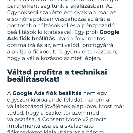
partnerként segítünk a skálázásban. Az
ügynökségi szakértelem gyakran már az
első hónapokban visszahozza az árát a
pontosabb célzásokkal és a pénzpazarló
beállítások kiiktatásával. Egy profi
Google
Ads fiók beállítás
után a folyamatos
optimalizálás az, ami valódi profitgyárrá
alakítja a fiókodat. Tegyünk érte közösen,
hogy a vállalkozásod szintet lépjen.
Váltsd profitra a technikai
beállításokat!
A
Google Ads fiók beállítás
nem egy
egyszeri kipipálandó feladat, hanem a
vállalkozásod jövőjének alapköve. Most már
tudod, hogy a Szakértői üzemmód
választása, a Consent Mode v2 precíz
implementálása és a skálázható
fiókszerkezet kialakítása az a három