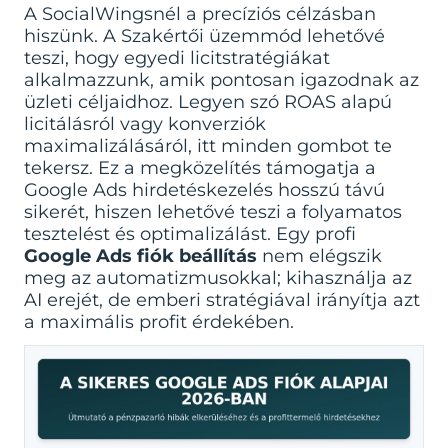
A SocialWingsnél a precíziós célzásban
hiszünk. A Szakértői üzemmód lehetővé
teszi, hogy egyedi licitstratégiákat
alkalmazzunk, amik pontosan igazodnak az
üzleti céljaidhoz. Legyen szó ROAS alapú
licitálásról vagy konverziók
maximalizálásáról, itt minden gombot te
tekersz. Ez a megközelítés támogatja a
Google Ads hirdetéskezelés
hosszú távú
sikerét, hiszen lehetővé teszi a folyamatos
tesztelést és optimalizálást. Egy profi
Google Ads fiók beállítás
nem elégszik
meg az automatizmusokkal; kihasználja az
AI erejét, de emberi stratégiával irányítja azt
a maximális profit érdekében.