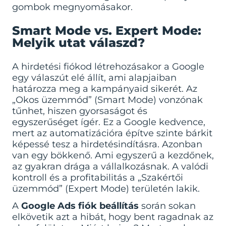
gombok megnyomásakor.
Smart Mode vs. Expert Mode:
Melyik utat válaszd?
A hirdetési fiókod létrehozásakor a Google
egy válaszút elé állít, ami alapjaiban
határozza meg a kampányaid sikerét. Az
„Okos üzemmód” (Smart Mode) vonzónak
tűnhet, hiszen gyorsaságot és
egyszerűséget ígér. Ez a Google kedvence,
mert az automatizációra építve szinte bárkit
képessé tesz a hirdetésindításra. Azonban
van egy bökkenő. Ami egyszerű a kezdőnek,
az gyakran drága a vállalkozásnak. A valódi
kontroll és a profitabilitás a „Szakértői
üzemmód” (Expert Mode) területén lakik.
A
Google Ads fiók beállítás
során sokan
elkövetik azt a hibát, hogy bent ragadnak az