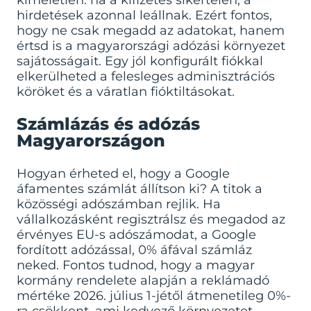
kíméletlen: ha a kifizetés sikertelen, a
hirdetések azonnal leállnak. Ezért fontos,
hogy ne csak megadd az adatokat, hanem
értsd is a magyarországi adózási környezet
sajátosságait. Egy jól konfigurált fiókkal
elkerülheted a felesleges adminisztrációs
köröket és a váratlan fióktiltásokat.
Számlázás és adózás
Magyarországon
Hogyan érheted el, hogy a Google
áfamentes számlát állítson ki? A titok a
közösségi adószámban rejlik. Ha
vállalkozásként regisztrálsz és megadod az
érvényes EU-s adószámodat, a Google
fordított adózással, 0% áfával számláz
neked. Fontos tudnod, hogy a magyar
kormány rendelete alapján a reklámadó
mértéke 2026. július 1-jétől átmenetileg 0%-