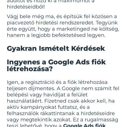
auditot és hozd ki a maximumot a
hirdetéseidből!
Vágj bele még ma, és építsük fel közösen a
piacvezető hirdetési rendszeredet. Tegyünk
érte együtt, hogy a marketinged ne költség,
hanem a legjobb befektetésed legyen.
Gyakran Ismételt Kérdések
Ingyenes a Google Ads fiók
létrehozása?
Igen, a regisztráció és a fiók létrehozása
teljesen díjmentes. A Google nem számít fel
belépési vagy havidíjat a felület
használatáért. Fizetned csak akkor kell, ha
aktív kampányokat futtatsz, és a
felhasználók rákattintanak a hirdetéseidre
vagy megtekintik azokat. Ez a rugalmasság
teszi lehetővé, hogy a
Google Ads fiók