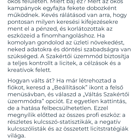
okos felületen. Miért baj ez? Mert az okos
kampányok egyfajta fekete dobozként
működnek. Kevés rálátásod van arra, hogy
pontosan milyen keresési kifejezésekre
ment el a pénzed, és korlátozottak az
eszközeid a finomhangoláshoz. Ha
komolyan gondolod az üzleti növekedést,
neked adatokra és döntési szabadságra van
szükséged. A Szakértői üzemmód biztosítja
a teljes kontrollt a licitek, a célzások és a
kreatívok felett.
Hogyan válts át? Ha már létrehoztad a
fiókot, keresd a „Beállítások” ikont a felső
menüsávban, és válaszd a „Váltás Szakértői
üzemmódra” opciót. Ez egyetlen kattintás,
de a hatása felbecsülhetetlen. Ezzel
megnyílik előtted az összes profi eszköz: a
részletes kulcsszó-statisztikák, a negatív
kulcsszólisták és az összetett licitstratégiák
világa.