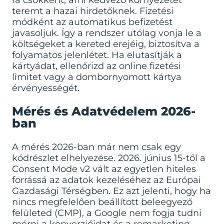
ra csökkent, ami kedvező környezetet
teremt a hazai hirdetőknek. Fizetési
módként az automatikus befizetést
javasoljuk. Így a rendszer utólag vonja le a
költségeket a kereted erejéig, biztosítva a
folyamatos jelenlétet. Ha elutasítják a
kártyádat, ellenőrizd az online fizetési
limitet vagy a dombornyomott kártya
érvényességét.
Mérés és Adatvédelem 2026-
ban
A mérés 2026-ban már nem csak egy
kódrészlet elhelyezése. 2026. június 15-től a
Consent Mode v2 vált az egyetlen hiteles
forrássá az adatok kezeléséhez az Európai
Gazdasági Térségben. Ez azt jelenti, hogy ha
nincs megfelelően beállított beleegyező
felületed (CMP), a Google nem fogja tudni