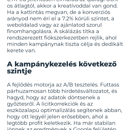
os átlagtól, akkor a kreatívoddal van gond.
Ha a kattintás megvan, de a konverziós
arányod nem éri el a 7.2% körüli szintet, a
weboldalad vagy az ajánlatod szorul
finomhangolásra. A skálázás titka a
rendszerezett fiókszerkezetben rejlik, ahol
minden kampánynak tiszta célja és dedikált
kerete van.
A kampánykezelés következő
szintje
A fejlődés motorja az A/B tesztelés. Futtass
párhuzamosan több hirdetésváltozatot, és
hagyd, hogy az adatok döntsenek a
győztesről. A licitkorrekciók és az
eszközalapú optimalizálás segítenek abban,
hogy ott legyél jelen erősebben, ahol a
legtöbb profit keletkezik. Ha már stabilan
jönnek az eredmények a Google felületén,