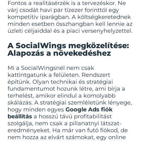
Fontos a realitásérzék is a tervezéskor. Ne
várj csodát havi pár tízezer forinttól egy
kompetitív iparágban. A költségkeretednek
minden esetben összhangban kell lennie az
üzleti céljaiddal és a piaci versenyhelyzettel.
A SocialWings megközelítése:
Alapozás a növekedéshez
Mi a SocialWingsnél nem csak
kattintgatunk a felületen. Rendszert
építünk. Olyan technikai és stratégiai
fundamentumot hozunk létre, ami bírja a
terhelést, amikor elindul a komolyabb
skálázás. A stratégiai szemléletünk lényege,
hogy minden egyes
Google Ads fiók
beállítás
a hosszú távú profitabilitást
szolgálja, nem csak a pillanatnyi látszat-
eredményeket. Ha már van futó fiókod, de
nem hozza az elvárt számokat, egy
online