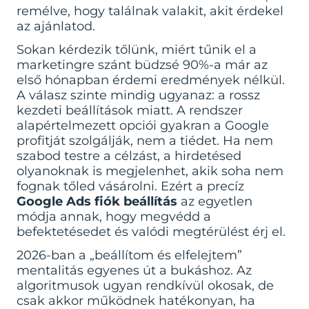
remélve, hogy találnak valakit, akit érdekel
az ajánlatod.
Sokan kérdezik tőlünk, miért tűnik el a
marketingre szánt büdzsé 90%-a már az
első hónapban érdemi eredmények nélkül.
A válasz szinte mindig ugyanaz: a rossz
kezdeti beállítások miatt. A rendszer
alapértelmezett opciói gyakran a Google
profitját szolgálják, nem a tiédet. Ha nem
szabod testre a célzást, a hirdetésed
olyanoknak is megjelenhet, akik soha nem
fognak tőled vásárolni. Ezért a precíz
Google Ads fiók beállítás
az egyetlen
módja annak, hogy megvédd a
befektetésedet és valódi megtérülést érj el.
2026-ban a „beállítom és elfelejtem”
mentalitás egyenes út a bukáshoz. Az
algoritmusok ugyan rendkívül okosak, de
csak akkor működnek hatékonyan, ha