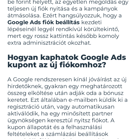
be forint helyett, az egyetlen megoldás egy
teljesen új fiók nyitása és a kampányok
átmásolása. Ezért hangsúlyozzuk, hogy a
Google Ads fiók beállítás
kezdeti
lépéseinél legyél rendkívül körültekintő,
mert egy rossz kattintás később komoly
extra adminisztrációt okozhat.
Hogyan kaphatok Google Ads
kupont az új fiókomhoz?
A Google rendszeresen kínál jóváírást az új
hirdetőknek, gyakran egy meghatározott
összeg elköltése után adják oda a bónusz
keretet. Ezt általában e-mailben küldik ki a
regisztráció után, vagy automatikusan
aktiválódik, ha egy minősített partner
ügynökségen keresztül nyitsz fiókot. A
kupon állapotát és a felhasználási
feltételeket a számlázási beállítások