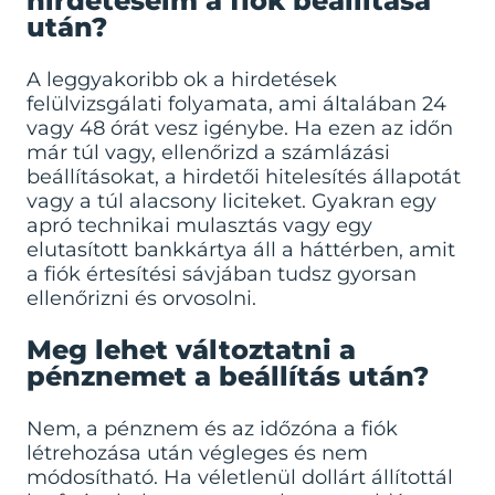
hirdetéseim a fiók beállítása
után?
A leggyakoribb ok a hirdetések
felülvizsgálati folyamata, ami általában 24
vagy 48 órát vesz igénybe. Ha ezen az időn
már túl vagy, ellenőrizd a számlázási
beállításokat, a hirdetői hitelesítés állapotát
vagy a túl alacsony liciteket. Gyakran egy
apró technikai mulasztás vagy egy
elutasított bankkártya áll a háttérben, amit
a fiók értesítési sávjában tudsz gyorsan
ellenőrizni és orvosolni.
Meg lehet változtatni a
pénznemet a beállítás után?
Nem, a pénznem és az időzóna a fiók
létrehozása után végleges és nem
módosítható. Ha véletlenül dollárt állítottál