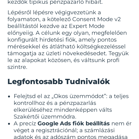
kezdők tipikus pénzpazarló hibáit.
Lépésről lépésre végigvezetünk a
folyamaton, a kötelező Consent Mode v2
beállítástól kezdve az Expert Mode
előnyeiig. A célunk egy olyan, megfelelően
konfigurált hirdetési fiók, amely pontos
mérésekkel és átlátható költségkezeléssel
támogatja az üzleti növekedésedet. Tegyük
le az alapokat közösen, és váltsunk profi
szintre.
Legfontosabb Tudnivalók
Felejtsd el az „Okos üzemmódot”: a teljes
kontrollhoz és a pénzpazarlás
elkerüléséhez mindenképpen válts
Szakértői üzemmódra.
A precíz
Google Ads fiók beállítás
nem ér
véget a regisztrációnál; a számlázási
adatok és az adószám pontos megadása