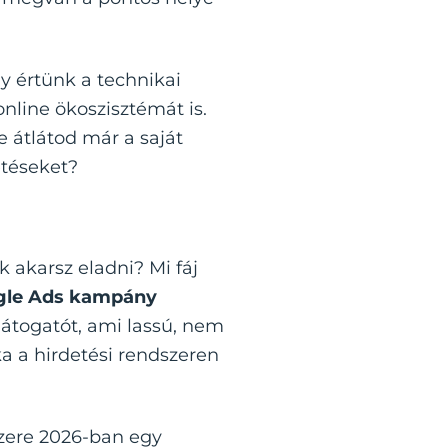
gy értünk a technikai
online ökoszisztémát is.
 átlátod már a saját
etéseket?
ek akarsz eladni? Mi fáj
gle Ads kampány
 látogatót, ami lassú, nem
a a hirdetési rendszeren
szere 2026-ban egy