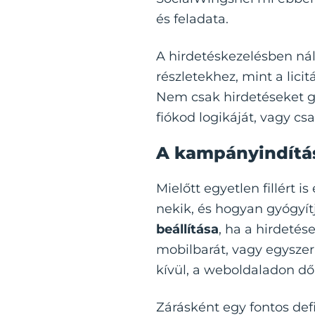
és feladata.
A hirdetéskezelésben nálu
részletekhez, mint a licit
Nem csak hirdetéseket g
fiókod logikáját, vagy cs
A kampányindítás 
Mielőtt egyetlen fillért i
nekik, és hogyan gyógyít
beállítása
, ha a hirdetés
mobilbarát, vagy egyszer
kívül, a weboldaladon dől
Zárásként egy fontos def