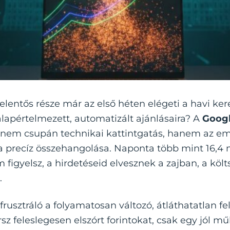
elentős része már az első héten elégeti a havi ker
lapértelmezett, automatizált ajánlásaira? A
Goog
em csupán technikai kattintgatás, hanem az embe
a precíz összehangolása. Naponta több mint 16,4 m
 figyelsz, a hirdetéseid elvesznek a zajban, a köl
.
rusztráló a folyamatosan változó, átláthatatlan felü
sz feleslegesen elszórt forintokat, csak egy jól m