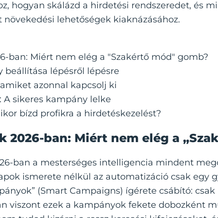
, hogyan skálázd a hirdetési rendszeredet, és m
tt növekedési lehetőségek kiaknázásához.
6-ban: Miért nem elég a "Szakértő mód" gomb?
beállítása lépésről lépésre
 amiket azonnal kapcsolj ki
: A sikeres kampány lelke
Mikor bízd profikra a hirdetéskezelést?
k 2026-ban: Miért nem elég a „Sz
026-ban a mesterséges intelligencia mindent megol
lapok
ismerete nélkül az automatizáció csak egy 
ányok” (Smart Campaigns) ígérete csábító: csak 
gban viszont ezek a kampányok fekete dobozként 