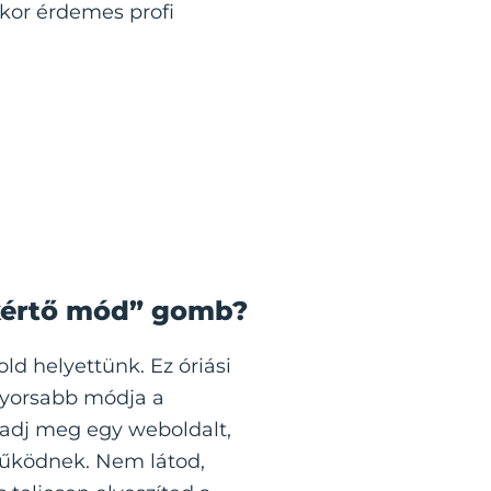
ikor érdemes profi
akértő mód” gomb?
d helyettünk. Ez óriási
gyorsabb módja a
adj meg egy weboldalt,
működnek. Nem látod,