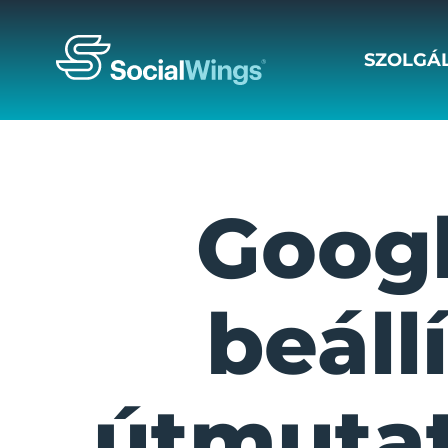
SZOLGÁ
Goog
beáll
útmutat