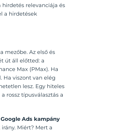
a hirdetés relevanciája és
el a hirdetések
a mezőbe. Az első és
út áll előtted: a
rmance Max (PMax). Ha
. Ha viszont van elég
etetlen lesz. Egy hiteles
a rossz típusválasztás a
A
Google Ads kampány
irány. Miért? Mert a