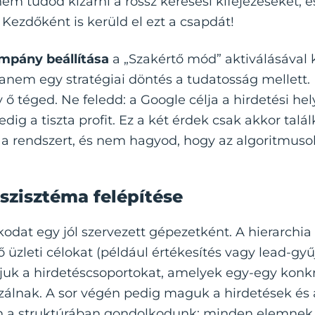
m tudod kizárni a rossz keresési kifejezéseket, és
. Kezdőként is kerüld el ezt a csapdát!
mpány beállítása
a „Szakértő mód” aktiválásával
hanem egy stratégiai döntés a tudatosság mellett. It
y ő téged. Ne feledd: a Google célja a hirdetési h
edig a tiszta profit. Ez a két érdek csak akkor talá
d a rendszert, és nem hagyod, hogy az algoritmuso
szisztéma felépítése
kodat egy jól szervezett gépezetként. A hierarchia te
zleti célokat (például értékesítés vagy lead-gyűj
juk a hirdetéscsoportokat, amelyek egy-egy konk
álnak. A sor végén pedig maguk a hirdetések és a
n a struktúrában gondolkodunk: minden elemnek