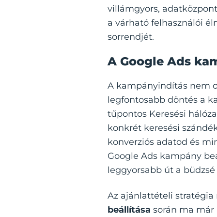
villámgyors, adatközpontú
a várható felhasználói él
sorrendjét.
A Google Ads kam
A kampányindítás nem ott
legfontosabb döntés a ka
tűpontos Keresési hálóz
konkrét keresési szándék
konverziós adatod és min
Google Ads kampány beáll
leggyorsabb út a büdzsé
Az ajánlattételi stratégi
beállítása
során ma már a