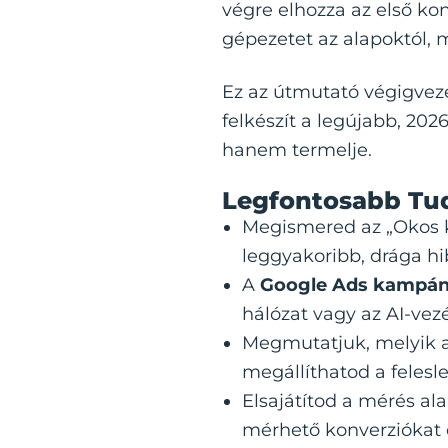
végre elhozza az első kon
gépezetet az alapoktól, 
Ez az útmutató végigveze
felkészít a legújabb, 2026
hanem termelje.
Legfontosabb Tu
Megismered az „Okos k
leggyakoribb, drága hi
A
Google Ads kampány
hálózat vagy az AI-vez
Megmutatjuk, melyik az
megállíthatod a felesl
Elsajátítod a mérés al
mérhető konverziókat é