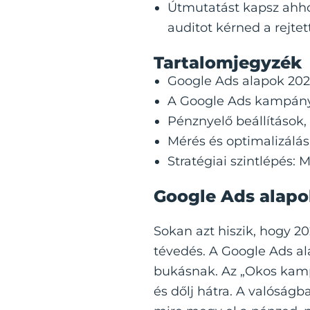
Útmutatást kapsz ahhoz
auditot kérned a rejte
Tartalomjegyzék
Google Ads alapok 202
A Google Ads kampány 
Pénznyelő beállítások,
Mérés és optimalizálás
Stratégiai szintlépés: 
Google Ads alapo
Sokan azt hiszik, hogy 2
tévedés. A
Google Ads a
bukásnak. Az „Okos kamp
és dőlj hátra. A valósá