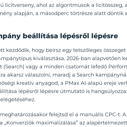
 licitverseny, ahol az algoritmusok a licitösszeg, 
mény alapján, a másodperc törtrésze alatt döntik 
pány beállítása lépésről lépésre
 kezdődik, hogy beírsz egy tetszőleges összeget 
mpánytípus kiválasztása. 2026-ban alapvetően két 
at (Search) vagy a minden csatornát lefedő Perfo
ra akarsz válaszolni, maradj a Search kampánynál
őségi kreatív anyagod, a PMax AI-alapú ereje verh
ítása lépésről lépésre
útmutató is hangsúlyozza: 
 elégetéséhez.
a meghatározásakor felejtsd el a manuális CPC-t. 
 „Konverziók maximalizálása” az alapértelmezett 