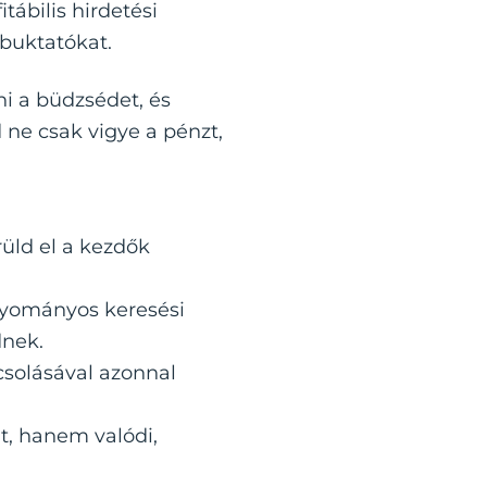
tábilis hirdetési
 buktatókat.
ni a büdzsédet, és
od ne csak vigye a pénzt,
üld el a kezdők
gyományos keresési
dnek.
csolásával azonnal
t, hanem valódi,