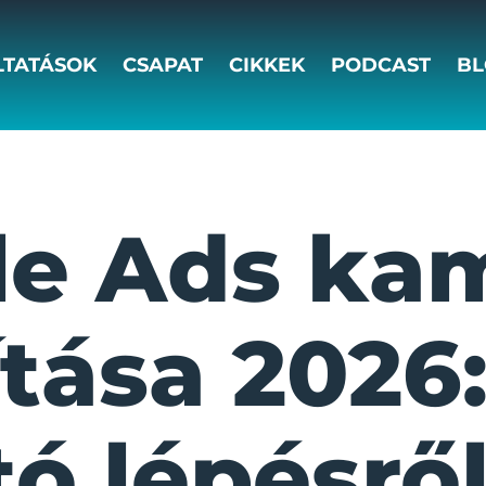
LTATÁSOK
CSAPAT
CIKKEK
PODCAST
BL
le Ads ka
ítása 2026:
ó lépésről