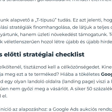
nk alapvető a „T-típusú” tudás. Ez azt jelenti, ho
álási stratégiák finomhangolása, de látjuk a teljes 
yártunk, hanem üzleti növekedést támogatunk. Te
ak véletlenszerűen hozol létre újabb és újabb hird
előtti stratégiai checklist
s elköltenél, tisztáznod kell a célközönségedet. Kin
ja meg ezt a te terméked? Hiába a tökéletes
Goo
ed egy olyan landoló oldalra (landing page) viszi a
űen nem győzi meg a vásárlót. A siker 50 százalék
 el.
iníció az alapozáshoz: a Google Ads aukciós rend