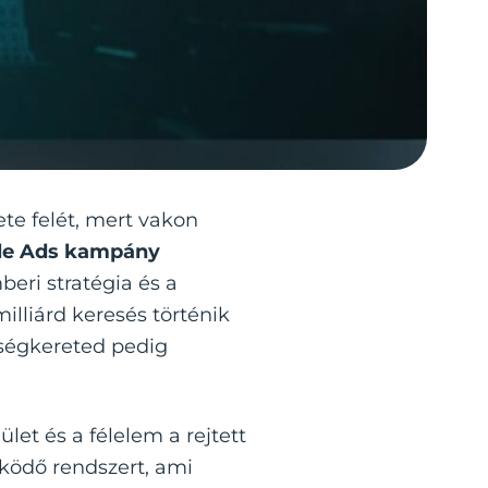
ete felét, mert vakon
le Ads kampány
ri stratégia és a
illiárd keresés történik
tségkereted pedig
let és a félelem a rejtett
űködő rendszert, ami