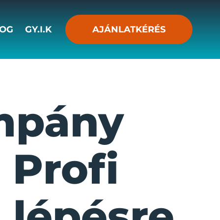
OG
GY.I.K
AJÁNLATKÉRÉS
mpány
 Profi
 lépésre