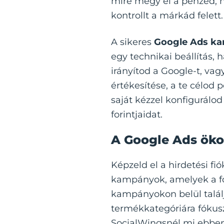
mire megy el a pénzed, ne
kontrollt a márkád felett
A sikeres
Google Ads ka
egy technikai beállítás, 
irányítod a Google-t, vag
értékesítése, a te célod p
saját kézzel konfigurálo
forintjaidat.
A Google Ads öko
Képzeld el a hirdetési fió
kampányok, amelyek a fő ü
kampányokon belül talál
termékkategóriára fókusz
SocialWingsnél mi ebbe