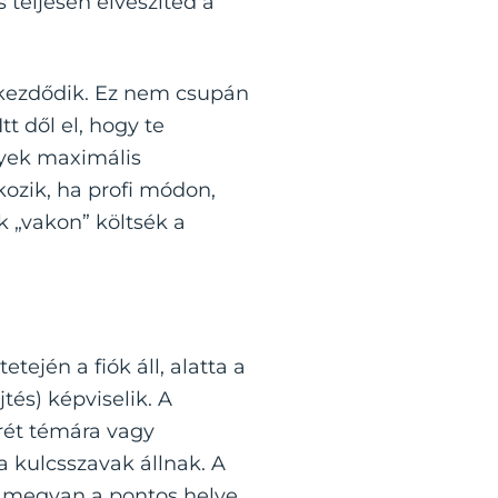
 teljesen elveszíted a
 kezdődik. Ez nem csupán
t dől el, hogy te
elyek maximális
lkozik, ha profi módon,
k „vakon” költsék a
tején a fiók áll, alatta a
tés) képviselik. A
rét témára vagy
 kulcsszavak állnak. A
 megvan a pontos helye