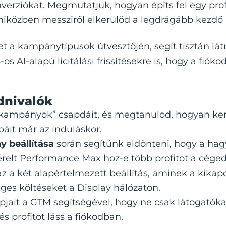
verziókat. Megmutatjuk, hogyan építs fel egy profi
miközben messziről elkerülöd a legdrágább kezdő
t a kampánytípusok útvesztőjén, segít tisztán lát
-os AI-alapú licitálási frissítésekre is, hogy a fiók
dnivalók
ampányok” csapdáit, és megtanulod, hogyan ker
báit már az induláskor.
 beállítása
során segítünk eldönteni, hogy a ha
érelt Performance Max hoz-e több profitot a cége
 a két alapértelmezett beállítás, aminek a kikap
eges költéseket a Display hálózaton.
apjait a GTM segítségével, hogy ne csak látogatóka
s profitot láss a fiókodban.