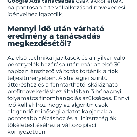
Google Ads tanácsadás
csak akkor érték,
ha pontosan a te vállalkozásod növekedési
igényeihez igazodik.
Mennyi idő után várható
eredmény a tanácsadás
megkezdésétől?
Az első technikai javítások és a nyilvánvaló
pénznyelők bezárása után már az első 30
napban érezhető változás történik a fiók
teljesítményében. A stratégiai szintű
áttöréshez és a fenntartható, skálázható
profitnövekedéshez általában 3 hónapnyi
folyamatos finomhangolás szükséges. Ennyi
idő kell ahhoz, hogy az algoritmusok
elegendő minőségi adatot kapjanak a
pontosabb célzáshoz és a licitstratégiák
tökéletesítéséhez a változó piaci
környezetben.