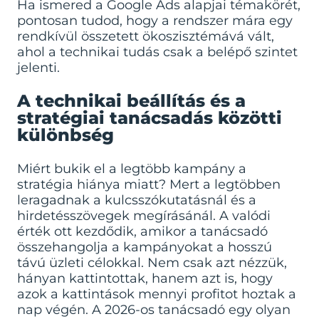
Ha ismered a
Google Ads alapjai
témakörét,
pontosan tudod, hogy a rendszer mára egy
rendkívül összetett ökoszisztémává vált,
ahol a technikai tudás csak a belépő szintet
jelenti.
A technikai beállítás és a
stratégiai tanácsadás közötti
különbség
Miért bukik el a legtöbb kampány a
stratégia hiánya miatt? Mert a legtöbben
leragadnak a kulcsszókutatásnál és a
hirdetésszövegek megírásánál. A valódi
érték ott kezdődik, amikor a tanácsadó
összehangolja a kampányokat a hosszú
távú üzleti célokkal. Nem csak azt nézzük,
hányan kattintottak, hanem azt is, hogy
azok a kattintások mennyi profitot hoztak a
nap végén. A 2026-os tanácsadó egy olyan