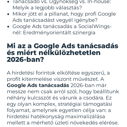
Tanácsadó vs. Ügynökség vs. In-house:
Melyik a legjobb választás?
Mikor jött el a pillanat, hogy profi Google
Ads tanácsadást vegyél igénybe?
Google Ads tanácsadás a SocialWings-
nél: Eredményorientált szinergia
Mi az a Google Ads tanácsadás
és miért nélkülözhetetlen
2026-ban?
A hirdetési forintok elköltése egyszerű, a
profit kitermelése viszont művészet. A
Google Ads tanácsadás
2026-ban már
messze nem csak arról szól, hogy beállítunk
néhány kulcsszót és várunk a csodára. Ez
egy olyan komplex, stratégiai támogatási
folyamat, amelynek egyetlen célja van: a
hirdetési hatékonyság maximalizálása
mellett a mérhető üzleti növekedés elérése.