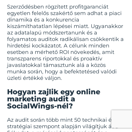
Szerződésben rögzített profitgaranciát
egyetlen felelős szakértő sem adhat a piaci
dinamika és a konkurencia
kiszámíthatatlan lépései miatt. Ugyanakkor
az adatalapú módszertanunk és a
folyamatos auditok radikálisan csökkentik a
hirdetési kockázatot. A célunk minden
esetben a mérhető ROI növekedés, amit
transzparens riportokkal és proaktív
javaslatokkal támasztunk alá a közös
munka során, hogy a befektetésed valódi
üzleti értékké váljon.
Hogyan zajlik egy online
marketing audit a
SocialWings-nél?
Az audit során több mint 50 technikai és
stratégiai szempont alapján világítjuk át a