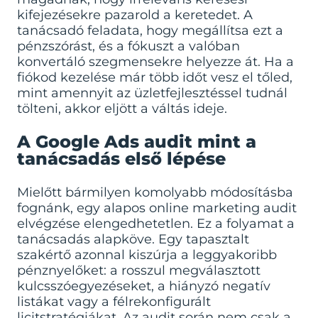
kifejezésekre pazarold a keretedet. A
tanácsadó feladata, hogy megállítsa ezt a
pénzszórást, és a fókuszt a valóban
konvertáló szegmensekre helyezze át. Ha a
fiókod kezelése már több időt vesz el tőled,
mint amennyit az üzletfejlesztéssel tudnál
tölteni, akkor eljött a váltás ideje.
A Google Ads audit mint a
tanácsadás első lépése
Mielőtt bármilyen komolyabb módosításba
fognánk, egy alapos online marketing audit
elvégzése elengedhetetlen. Ez a folyamat a
tanácsadás alapköve. Egy tapasztalt
szakértő azonnal kiszúrja a leggyakoribb
pénznyelőket: a rosszul megválasztott
kulcsszóegyezéseket, a hiányzó negatív
listákat vagy a félrekonfigurált
licitstratégiákat. Az audit során nem csak a