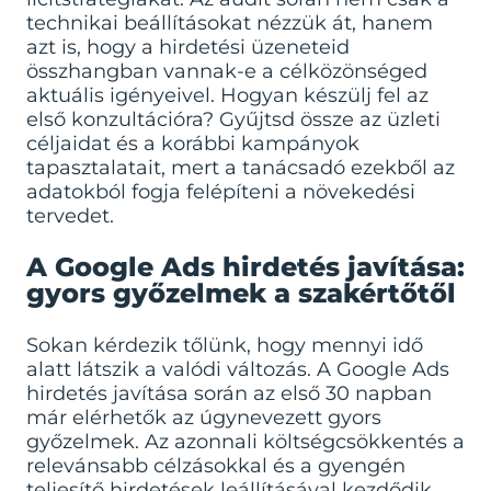
technikai beállításokat nézzük át, hanem
azt is, hogy a hirdetési üzeneteid
összhangban vannak-e a célközönséged
aktuális igényeivel. Hogyan készülj fel az
első konzultációra? Gyűjtsd össze az üzleti
céljaidat és a korábbi kampányok
tapasztalatait, mert a tanácsadó ezekből az
adatokból fogja felépíteni a növekedési
tervedet.
A Google Ads hirdetés javítása:
gyors győzelmek a szakértőtől
Sokan kérdezik tőlünk, hogy mennyi idő
alatt látszik a valódi változás. A
Google Ads
hirdetés javítása
során az első 30 napban
már elérhetők az úgynevezett gyors
győzelmek. Az azonnali költségcsökkentés a
relevánsabb célzásokkal és a gyengén
teljesítő hirdetések leállításával kezdődik.