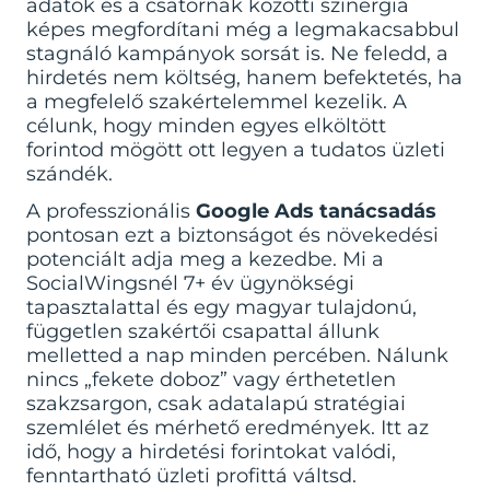
adatok és a csatornák közötti szinergia
képes megfordítani még a legmakacsabbul
stagnáló kampányok sorsát is. Ne feledd, a
hirdetés nem költség, hanem befektetés, ha
a megfelelő szakértelemmel kezelik. A
célunk, hogy minden egyes elköltött
forintod mögött ott legyen a tudatos üzleti
szándék.
A professzionális
Google Ads tanácsadás
pontosan ezt a biztonságot és növekedési
potenciált adja meg a kezedbe. Mi a
SocialWingsnél 7+ év ügynökségi
tapasztalattal és egy magyar tulajdonú,
független szakértői csapattal állunk
melletted a nap minden percében. Nálunk
nincs „fekete doboz” vagy érthetetlen
szakzsargon, csak adatalapú stratégiai
szemlélet és mérhető eredmények. Itt az
idő, hogy a hirdetési forintokat valódi,
fenntartható üzleti profittá váltsd.