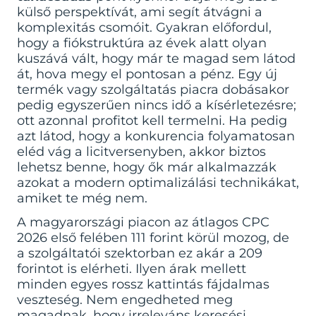
külső perspektívát, ami segít átvágni a
komplexitás csomóit. Gyakran előfordul,
hogy a fiókstruktúra az évek alatt olyan
kuszává vált, hogy már te magad sem látod
át, hova megy el pontosan a pénz. Egy új
termék vagy szolgáltatás piacra dobásakor
pedig egyszerűen nincs idő a kísérletezésre;
ott azonnal profitot kell termelni. Ha pedig
azt látod, hogy a konkurencia folyamatosan
eléd vág a licitversenyben, akkor biztos
lehetsz benne, hogy ők már alkalmazzák
azokat a modern optimalizálási technikákat,
amiket te még nem.
A magyarországi piacon az átlagos CPC
2026 első felében 111 forint körül mozog, de
a szolgáltatói szektorban ez akár a 209
forintot is elérheti. Ilyen árak mellett
minden egyes rossz kattintás fájdalmas
veszteség. Nem engedheted meg
magadnak, hogy irreleváns keresési