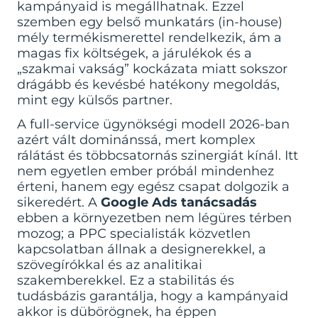
kampányaid is megállhatnak. Ezzel
szemben egy belső munkatárs (in-house)
mély termékismerettel rendelkezik, ám a
magas fix költségek, a járulékok és a
„szakmai vakság” kockázata miatt sokszor
drágább és kevésbé hatékony megoldás,
mint egy külsős partner.
A full-service ügynökségi modell 2026-ban
azért vált dominánssá, mert komplex
rálátást és többcsatornás szinergiát kínál. Itt
nem egyetlen ember próbál mindenhez
érteni, hanem egy egész csapat dolgozik a
sikeredért. A
Google Ads tanácsadás
ebben a környezetben nem légüres térben
mozog; a PPC specialisták közvetlen
kapcsolatban állnak a designerekkel, a
szövegírókkal és az analitikai
szakemberekkel. Ez a stabilitás és
tudásbázis garantálja, hogy a kampányaid
akkor is dübörögnek, ha éppen