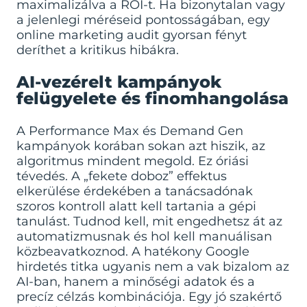
maximalizálva a ROI-t. Ha bizonytalan vagy
a jelenlegi méréseid pontosságában, egy
online marketing audit
gyorsan fényt
deríthet a kritikus hibákra.
AI-vezérelt kampányok
felügyelete és finomhangolása
A Performance Max és Demand Gen
kampányok korában sokan azt hiszik, az
algoritmus mindent megold. Ez óriási
tévedés. A „fekete doboz” effektus
elkerülése érdekében a tanácsadónak
szoros kontroll alatt kell tartania a gépi
tanulást. Tudnod kell, mit engedhetsz át az
automatizmusnak és hol kell manuálisan
közbeavatkoznod. A
hatékony Google
hirdetés titka
ugyanis nem a vak bizalom az
AI-ban, hanem a minőségi adatok és a
precíz célzás kombinációja. Egy jó szakértő