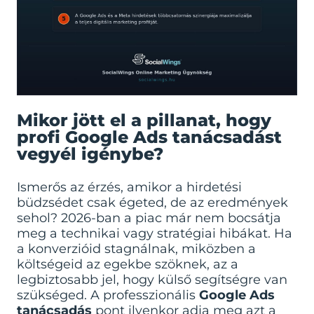
Mikor jött el a pillanat, hogy
profi Google Ads tanácsadást
vegyél igénybe?
Ismerős az érzés, amikor a hirdetési
büdzsédet csak égeted, de az eredmények
sehol? 2026-ban a piac már nem bocsátja
meg a technikai vagy stratégiai hibákat. Ha
a konverzióid stagnálnak, miközben a
költségeid az egekbe szöknek, az a
legbiztosabb jel, hogy külső segítségre van
szükséged. A professzionális
Google Ads
tanácsadás
pont ilyenkor adja meg azt a