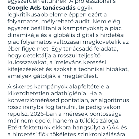
egyszerűen eltűnnek. A professzionális
Google Ads tanácsadás
egyik
legkritikusabb eleme éppen ezért a
folyamatos, mélyreható audit. Nem elég
egyszer beállítani a kampányokat; a piac
dinamikája és a globális
digitális hirdetési
piac
folyamatos változásai megkövetelik az
éber figyelmet. Egy tanácsadó feladata,
hogy detektálja a rosszul teljesítő
kulcsszavakat, a irreleváns keresési
kifejezéseket és azokat a technikai hibákat,
amelyek gátolják a megtérülést.
A sikeres kampányok alapfeltétele a
kikezdhetetlen adathigiénia. Ha a
konverziómérésed pontatlan, az algoritmus
rossz irányba fog tanulni, te pedig vakon
repülsz. 2026-ban a mérések pontossága
már nem opció, hanem a túlélés záloga.
Ezért fektetünk ekkora hangsúlyt a GA4 és
a hirdetési fiók tökéletes szinkronizálására,