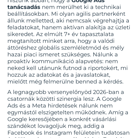
hiszünk abban, hogy a
Google Ads
tanácsadás
nem merülhet ki a technikai
beállításokban. Mi olyan agilis partnerként
állunk melletted, aki nemcsak végrehajtja a
feladatokat, hanem aktívan alakítja az üzleti
sikeredet. Az elmúlt 7+ év tapasztalata
megtanított minket arra, hogy a valódi
áttöréshez globális szemléletmód és mély
hazai piaci ismeret szükséges. Nálunk a
proaktív kommunikáció alapvetés: nem
neked kell utánunk futnod a riportokért, mi
hozzuk az adatokat és a javaslatokat,
mielőtt még felmerülne benned a kérdés.
A legnagyobb versenyelőnyöd 2026-ban a
csatornák közötti szinergia lesz. A Google
Ads és a Meta hirdetések nálunk nem
egymástól elszigetelten működnek. Amíg a
Google keresőjében a konkrét vásárlási
szándékot lovagoljuk meg, addig a
Facebook és Instagram felületein tudatosan