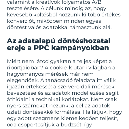
valamint a kreatívok folyamatos A/B
tesztelésére. A célunk mindig az, hogy
kevesebb költésből hozzunk ki több értékes
konverziót, miközben minden egyes
döntést valós adatokkal támasztunk alá.
Az adatalapú döntéshozatal
ereje a PPC kampányokban
Miért nem látod gyakran a teljes képet a
riportjaidban? A cookie-k utáni világban a
hagyományos mérések már nem
elegendőek. A tanácsadó feladata itt válik
igazán értékessé: a szerveroldali mérések
bevezetése és az adatok modellezése segít
áthidalni a technikai korlátokat. Nem csak
nyers számokat nézünk; a cél az adatok
üzleti döntésekké formálása. Ha látjuk, hogy
egy adott szegmens kiemelkedően teljesít,
oda csoportosítjuk a büdzsét, így