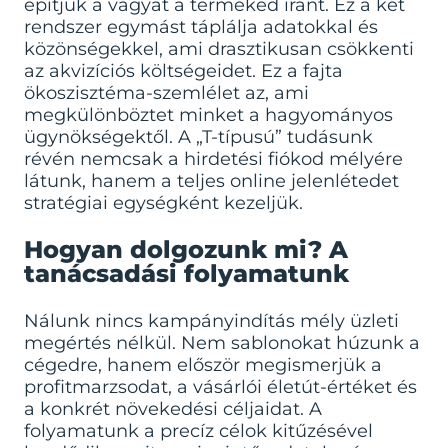
építjük a vágyat a terméked iránt. Ez a két
rendszer egymást táplálja adatokkal és
közönségekkel, ami drasztikusan csökkenti
az akvizíciós költségeidet. Ez a fajta
ökoszisztéma-szemlélet az, ami
megkülönböztet minket a hagyományos
ügynökségektől. A „T-típusú” tudásunk
révén nemcsak a hirdetési fiókod mélyére
látunk, hanem a teljes online jelenlétedet
stratégiai egységként kezeljük.
Hogyan dolgozunk mi? A
tanácsadási folyamatunk
Nálunk nincs kampányindítás mély üzleti
megértés nélkül. Nem sablonokat húzunk a
cégedre, hanem először megismerjük a
profitmarzsodat, a vásárlói életút-értéket és
a konkrét növekedési céljaidat. A
folyamatunk a precíz célok kitűzésével