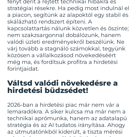
fényt derít a rejtett technikai hibákra és
stratégiai résekre. Ha pedig most indulnál el
a piacon, segítünk az alapoktól egy stabil és
skálázható rendszert építeni. A
kapcsolattartás nálunk közvetlen és őszinte;
nem szakzsargonnal dobálózunk, hanem
valódi üzleti eredményekről beszélünk. Ne
várj tovább a stagnáló számokkal, tegyünk
közösen a vállalkozásod növekedéséért
még ma, és fordítsuk profitra a hirdetési
forintjaidat.
Váltsd valódi növekedésre a
hirdetési büdzsédet!
2026-ban a hirdetési piac már nem vár a
lemaradókra. A siker kulcsa ma már nem a
technikai aprómunka, hanem az adatalapú
stratégia és az AI tudatos irányítása. Ahogy
az útmutatónkból kiderült, a tiszta mérési