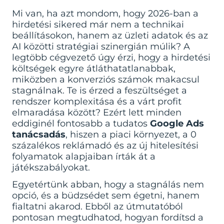
Mi van, ha azt mondom, hogy 2026-ban a
hirdetési sikered már nem a technikai
beállításokon, hanem az üzleti adatok és az
AI közötti stratégiai szinergián múlik? A
legtöbb cégvezető úgy érzi, hogy a hirdetési
költségek egyre átláthatatlanabbak,
miközben a konverziós számok makacsul
stagnálnak. Te is érzed a feszültséget a
rendszer komplexitása és a várt profit
elmaradása között? Ezért lett minden
eddiginél fontosabb a tudatos
Google Ads
tanácsadás
, hiszen a piaci környezet, a 0
százalékos reklámadó és az új hitelesítési
folyamatok alapjaiban írták át a
játékszabályokat.
Egyetértünk abban, hogy a stagnálás nem
opció, és a büdzsédet sem égetni, hanem
fialtatni akarod. Ebből az útmutatóból
pontosan megtudhatod, hogyan fordítsd a