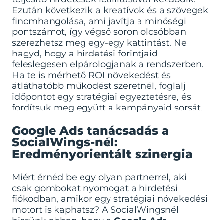
Ezután következik a kreatívok és a szövegek
finomhangolása, ami javítja a minőségi
pontszámot, így végső soron olcsóbban
szerezhetsz meg egy-egy kattintást. Ne
hagyd, hogy a hirdetési forintjaid
feleslegesen elpárologjanak a rendszerben.
Ha te is mérhető ROI növekedést és
átláthatóbb működést szeretnél,
foglalj
időpontot egy stratégiai egyeztetésre
, és
fordítsuk meg együtt a kampányaid sorsát.
Google Ads tanácsadás a
SocialWings-nél:
Eredményorientált szinergia
Miért érnéd be egy olyan partnerrel, aki
csak gombokat nyomogat a hirdetési
fiókodban, amikor egy stratégiai növekedési
motort is kaphatsz? A SocialWingsnél