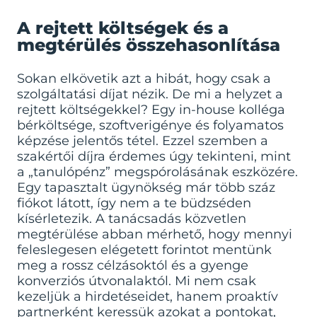
A rejtett költségek és a
megtérülés összehasonlítása
Sokan elkövetik azt a hibát, hogy csak a
szolgáltatási díjat nézik. De mi a helyzet a
rejtett költségekkel? Egy in-house kolléga
bérköltsége, szoftverigénye és folyamatos
képzése jelentős tétel. Ezzel szemben a
szakértői díjra érdemes úgy tekinteni, mint
a „tanulópénz” megspórolásának eszközére.
Egy tapasztalt ügynökség már több száz
fiókot látott, így nem a te büdzséden
kísérletezik. A tanácsadás közvetlen
megtérülése abban mérhető, hogy mennyi
feleslegesen elégetett forintot mentünk
meg a rossz célzásoktól és a gyenge
konverziós útvonalaktól. Mi nem csak
kezeljük a hirdetéseidet, hanem proaktív
partnerként keressük azokat a pontokat,