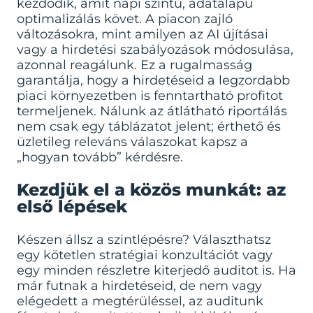
kezdődik, amit napi szintű, adatalapú
optimalizálás követ. A piacon zajló
változásokra, mint amilyen az AI újításai
vagy a hirdetési szabályozások módosulása,
azonnal reagálunk. Ez a rugalmasság
garantálja, hogy a hirdetéseid a legzordabb
piaci környezetben is fenntartható profitot
termeljenek. Nálunk az átlátható riportálás
nem csak egy táblázatot jelent; érthető és
üzletileg releváns válaszokat kapsz a
„hogyan tovább” kérdésre.
Kezdjük el a közös munkát: az
első lépések
Készen állsz a szintlépésre? Választhatsz
egy kötetlen stratégiai konzultációt vagy
egy minden részletre kiterjedő auditot is. Ha
már futnak a hirdetéseid, de nem vagy
elégedett a megtérüléssel, az auditunk