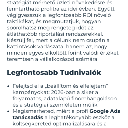
stratégiát mérhető üzleti növekedésre és
fenntartható profitra az idei évben. Együtt
végigvesszük a legfontosabb ROI növelő
taktikákat, és megmutatjuk, hogyan
spórolhatsz meg rengeteg időt az
átláthatóbb riportálási rendszerekkel.
Készülj fel, mert a célunk nem csupán a
kattintások vadászata, hanem az, hogy
minden egyes elköltött forint valódi értéket
teremtsen a vállalkozásod számára.
Legfontosabb Tudnivalók
Felejtsd el a „beállítom és elfelejtem”
kampányokat: 2026-ban a siker a
folyamatos, adatalapú finomhangoláson
és a stratégiai szemléleten múlik.
Megismerheted, miért a profi
Google Ads
tanácsadás
a leghatékonyabb eszköz a
költségkereted optimalizálására és a