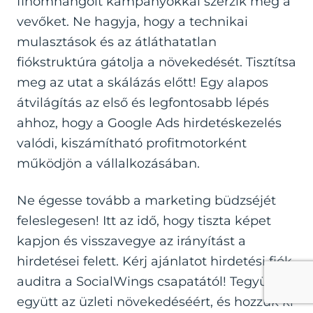
finomhangolt kampányokkal szerzik meg a
vevőket. Ne hagyja, hogy a technikai
mulasztások és az átláthatatlan
fiókstruktúra gátolja a növekedését. Tisztítsa
meg az utat a skálázás előtt! Egy alapos
átvilágítás az első és legfontosabb lépés
ahhoz, hogy a
Google Ads hirdetéskezelés
valódi, kiszámítható profitmotorként
működjön a vállalkozásában.
Ne égesse tovább a marketing büdzséjét
feleslegesen! Itt az idő, hogy tiszta képet
kapjon és visszavegye az irányítást a
hirdetései felett. Kérj ajánlatot hirdetési fiók
auditra a SocialWings csapatától! Tegyünk
együtt az üzleti növekedéséért, és hozzuk ki