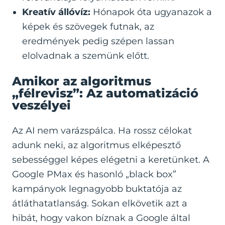
Kreatív állóvíz:
Hónapok óta ugyanazok a
képek és szövegek futnak, az
eredmények pedig szépen lassan
elolvadnak a szemünk előtt.
Amikor az algoritmus
„félrevisz”: Az automatizáció
veszélyei
Az AI nem varázspálca. Ha rossz célokat
adunk neki, az algoritmus elképesztő
sebességgel képes elégetni a keretünket. A
Google PMax és hasonló „black box”
kampányok legnagyobb buktatója az
átláthatatlanság. Sokan elkövetik azt a
hibát, hogy vakon bíznak a Google által