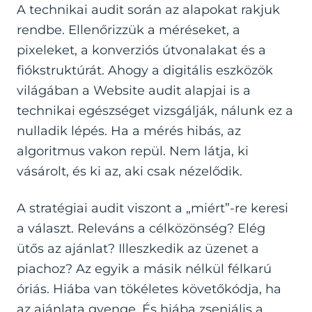
A technikai audit során az alapokat rakjuk
rendbe. Ellenőrizzük a méréseket, a
pixeleket, a konverziós útvonalakat és a
fiókstruktúrát. Ahogy a digitális eszközök
világában a
Website audit alapjai
is a
technikai egészséget vizsgálják, nálunk ez a
nulladik lépés. Ha a mérés hibás, az
algoritmus vakon repül. Nem látja, ki
vásárolt, és ki az, aki csak nézelődik.
A stratégiai audit viszont a „miért”-re keresi
a választ. Releváns a célközönség? Elég
ütős az ajánlat? Illeszkedik az üzenet a
piachoz? Az egyik a másik nélkül félkarú
óriás. Hiába van tökéletes követőkódja, ha
az ajánlata gyenge. És hiába zseniális a