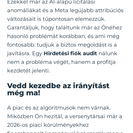
Ezekkel már az AI-alapú licitálási
anomáliákat és a Meta legújabb attribúciós
változásait is tűpontosan elemezzük.
Garantáljuk, hogy találtunk már az Önéhez
hasonló problémát korábban, és ami még
fontosabb: tudjuk a biztos megoldást is a
javításra. Egy
Hirdetési fiók audit
nálunk
nem a probléma végét, hanem a profitja
kezdetét jelenti.
Vedd kezedbe az irányítást
még ma!
A piac és az algoritmusok nem várnak.
Miközben Ön hezitál, a versenytársai már a
2026-os piaci körülményekhez