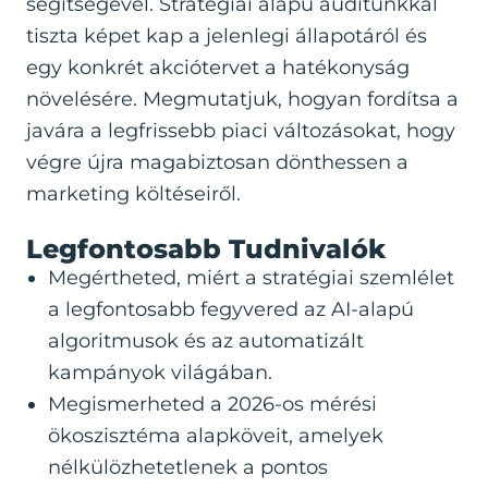
segítségével. Stratégiai alapú auditunkkal
tiszta képet kap a jelenlegi állapotáról és
egy konkrét akciótervet a hatékonyság
növelésére. Megmutatjuk, hogyan fordítsa a
javára a legfrissebb piaci változásokat, hogy
végre újra magabiztosan dönthessen a
marketing költéseiről.
Legfontosabb Tudnivalók
Megértheted, miért a stratégiai szemlélet
a legfontosabb fegyvered az AI-alapú
algoritmusok és az automatizált
kampányok világában.
Megismerheted a 2026-os mérési
ökoszisztéma alapköveit, amelyek
nélkülözhetetlenek a pontos