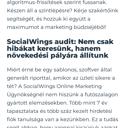
algoritmus-frissítések szerint fussanak.
Készen áll a szintlépésre?
Kérje szakértőink
segítségét
, és hozzuk ki együtt a
maximumot a marketing büdzséjéből!
SocialWings audit: Nem csak
hibákat keresünk, hanem
növekedési pályára állítunk
Miért érné be egy sablonos, szoftver által
generált riporttal, amikor az üzleti sikere a
tét? A SocialWings Online Marketing
Ügynökségnél nem hiszünk a futószalagon
gyártott elemzésekben. Több mint 7 év
tapasztalata és több száz kezelt hirdetési
fiók tanulsága van a kezünkben. Ez a tudás
segít abban, hogy azonnal kiszúrjuk azokat