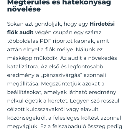
Megtérülés és hatékonyság
növelése
Sokan azt gondolják, hogy egy
Hirdetési
fiók audit
végén csupán egy száraz,
többoldalas PDF riportot kapnak, amit
aztán elnyel a fiók mélye. Nálunk ez
másképp működik. Az audit a növekedés
katalizátora. Az első és legfontosabb
eredmény a „pénzszivárgás” azonnali
megállítása. Megszüntetjük azokat a
beállításokat, amelyek látható eredmény
nélkül égetik a keretet. Legyen szó rosszul
célzott kulcsszavakról vagy elavult
közönségekről, a felesleges költést azonnal
megvágjuk. Ez a felszabaduló összeg pedig