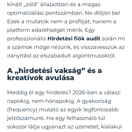
kínált „zöld” állapotban és a magas
optimalizálási pontszámban. Ne dőljön be!
Ezek a mutatók nem a profitját, hanem a
platform adatéhségét mérik. Egy
professzionális
Hirdetési fiók audit
során mi
a számok mögé nézünk, és visszavesszük az
irányítást az elszabadult algoritmusoktól.
A „hirdetési vakság” és a
kreatívok avulása
Meddig él egy hirdetés? 2026-ban a válasz:
napokig, nem hónapokig. A gyakoriság
(frequency) mutató az egyik legfontosabb
jelzőszámunk. Ha egy felhasználó túl
sokszor látja ugyanazt az üzenetet, kialakul