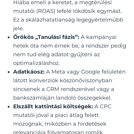
Hiába emeli a keretet, a megtérülési
mutatói (ROAS) lefelé lökdösik egymást.
Ez a skálázhatatlanság legegyértelműbb
jele.
Örökös „Tanulási fázis”:
A kampányai
hetek óta nem érnek be, a rendszer pedig
nem tud elég adatot gyűjteni az
optimalizáláshoz.
Adatkáosz:
A Meta vagy Google felületén
látott konverziók köszönőviszonyban
sincsenek a CRM rendszerével vagy a
bankszámláján landoló összegekkel.
Elszállt kattintási költségek:
A CPC
mutatói jóval a piaci átlag felett
mozognak, miközben a hirdetések
relevanciája folyamatosan romlik.