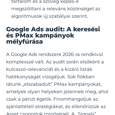
tartalom és a szöveg képes-e
megszólítani a releváns közönséget az
algoritmusok új szabályai szerint.
Google Ads audit: A keresési
és PMax kampányok
mélyfúrása
A Google Ads rendszere 2026-ra rendkívül
komplexszé vált. Az audit során elsőként a
kulcsszó-relevanciát és a kizáró listák
hatékonyságát vizsgáljuk. Sok fiókban
látunk „elszabadult” PMax kampányokat,
amelyek olyan helyeken jelennek meg, ahol
csak a pénzt égetik. Finomhangoljuk az
ajánlattételi stratégiákat, és ellenőrizzük az
Asset csoportok minőségét. A „Signals”